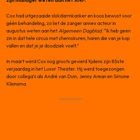
zijn manager weten aan het
ANP
.
Cox had uitgezaaide slokdarmkanker en koos bewust voor
géén behandeling, zo liet de zanger annex acteur in
augustus weten aan het
Algemeen Dagblad
. “Ik heb geen
zin in dat hele circus met chemokuren, haren die van je kop
vallen en dat je je doodziek voelt.”
In maart werd Cox nog groots gevierd tijdens zijn 85ste
verjaardag in het Luxor Theater. Hij werd toegezongen
door collega’s als André van Duin, Jenny Arean en Simone
Kleinsma.
- Advertisement -