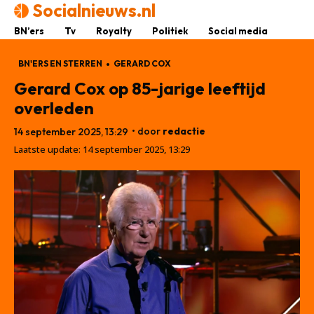
Socialnieuws.nl
BN’ers
Tv
Royalty
Politiek
Social media
BN'ERS EN STERREN
GERARD COX
Gerard Cox op 85-jarige leeftijd
overleden
• door
redactie
14 september 2025, 13:29
Laatste update:
14 september 2025, 13:29