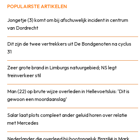
POPULAIRSTE ARTIKELEN
Jongetje (3) komt om bij afschuwelijk incident in centrum
van Dordrecht
Dit zijn de twee vertrekkers uit De Bondgenoten na cyclus
31
Zeer grote brand in Limburgs natuurgebied; NS legt
treinverkeer stil
Man (22) op brute wijze overleden in Hellevoetsluis: ‘Dit is
gewoon een moordaanslag’
Salar laat plots compleet ander geluid horen over relatie
met Mercedes
Nederlander die overleed bij bootongeluk Brazilië is Mark