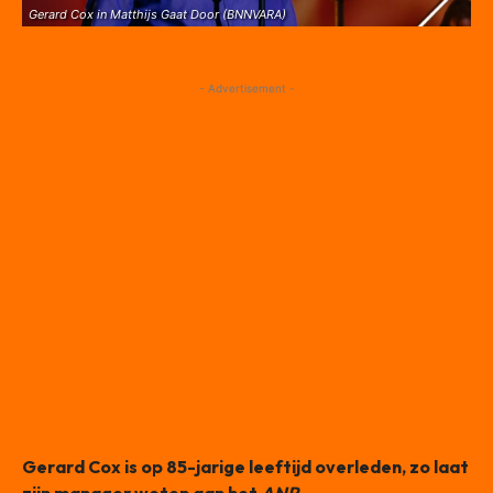
Gerard Cox in Matthijs Gaat Door (BNNVARA)
- Advertisement -
Gerard Cox is op 85-jarige leeftijd overleden, zo laat