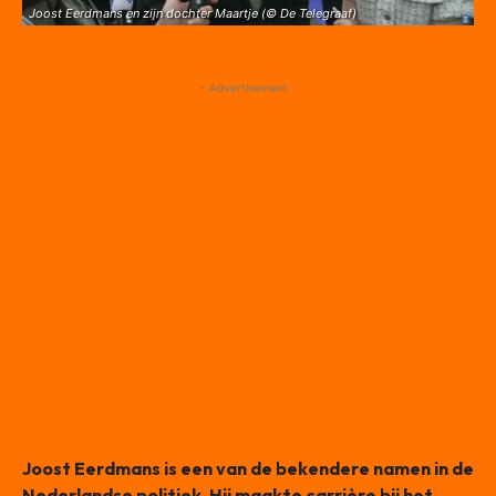
Joost Eerdmans en zijn dochter Maartje (© De Telegraaf)
- Advertisement -
Joost Eerdmans is een van de bekendere namen in de
Nederlandse politiek. Hij maakte carrière bij het