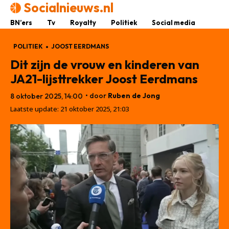
Socialnieuws.nl
BN’ers
Tv
Royalty
Politiek
Social media
POLITIEK
JOOST EERDMANS
Dit zijn de vrouw en kinderen van
JA21-lijsttrekker Joost Eerdmans
• door
Ruben de Jong
8 oktober 2025, 14:00
Laatste update:
21 oktober 2025, 21:03