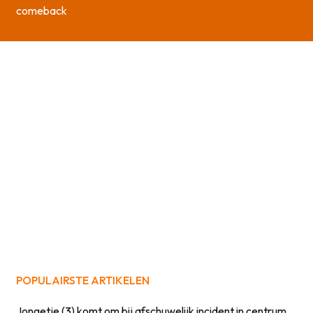
comeback
POPULAIRSTE ARTIKELEN
Jongetje (3) komt om bij afschuwelijk incident in centrum