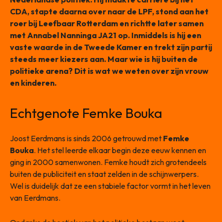
CDA, stapte daarna over naar de LPF, stond aan het
roer bij Leefbaar Rotterdam en richtte later samen
met Annabel Nanninga JA21 op. Inmiddels is hij een
vaste waarde in de Tweede Kamer en trekt zijn partij
steeds meer kiezers aan. Maar wie is hij buiten de
politieke arena? Dit is wat we weten over zijn vrouw
en kinderen.
Echtgenote Femke Bouka
Joost Eerdmans is sinds 2006 getrouwd met
Femke
Bouka
. Het stel leerde elkaar begin deze eeuw kennen en
ging in 2000 samenwonen. Femke houdt zich grotendeels
buiten de publiciteit en staat zelden in de schijnwerpers.
Wel is duidelijk dat ze een stabiele factor vormt in het leven
van Eerdmans.