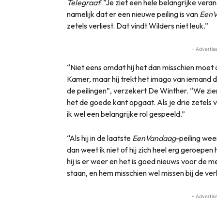
Telegraaf
: “Je ziet een hele belangrijke ver
namelijk dat er een nieuwe peiling is van
EenV
zetels verliest. Dat vindt Wilders niet leuk.”
- Advertis
“Niet eens omdat hij het dan misschien moet
Kamer, maar hij trekt het imago van iemand die 
de peilingen”, verzekert De Winther. “We zie
het de goede kant opgaat. Als je drie zetels v
ik wel een belangrijke rol gespeeld.”
“Als hij in de laatste
EenVandaag
-peiling wee
dan weet ik niet of hij zich heel erg geroepe
hij is er weer en het is goed nieuws voor de 
staan, en hem misschien wel missen bij de ve
- Advertis