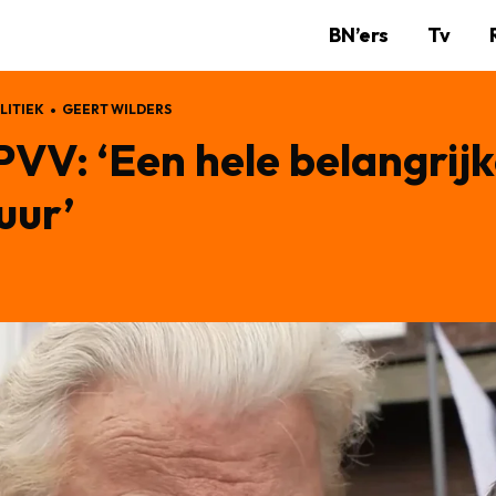
BN’ers
Tv
LITIEK
GEERT WILDERS
j PVV: ‘Een hele belangrij
uur’