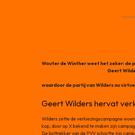
- Advertis
Wouter de Winther weet het zeker: de p
campagneactiviteiten door
Geert Wilde
zetelpeiling van dinsdag van
EenVandaa
waardoor de partij van Wilders nu virtuee
Geert Wilders hervat ve
Wilders zette de verkiezingscampagne woens
kop, door op X bekend te maken zijn campagne
De lijsttrekker van de PVV schortte zijn ca