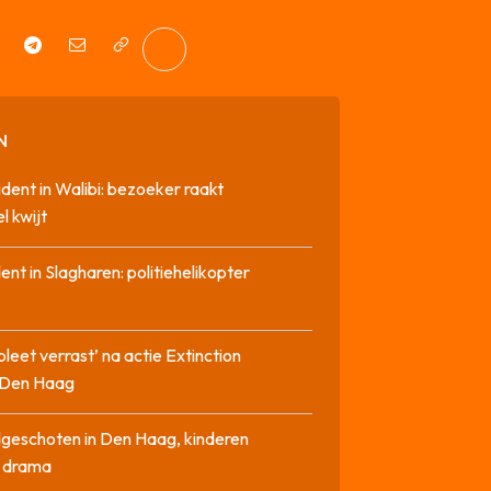
N
cident in Walibi: bezoeker raakt
l kwijt
dent in Slagharen: politiehelikopter
pleet verrast’ na actie Extinction
n Den Haag
geschoten in Den Haag, kinderen
n drama