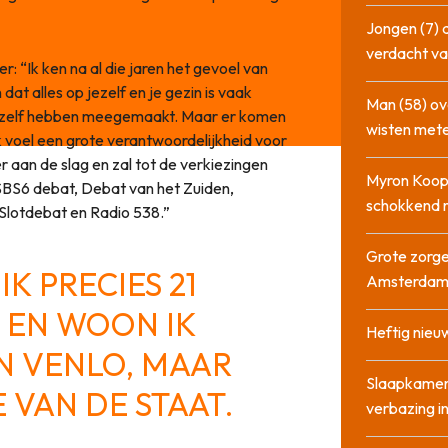
Jongen (7) 
verdacht va
 “Ik ken na al die jaren het gevoel van
dat alles op jezelf en je gezin is vaak
Man (58) ov
iet zelf hebben meegemaakt. Maar er komen
wisten mete
k voel een grote verantwoordelijkheid voor
 aan de slag en zal tot de verkiezingen
Myron Koops
 SBS6 debat, Debat van het Zuiden,
schokkend 
Slotdebat en Radio 538.”
Grote zorge
K PRECIES 21
Amsterda
G EN WOON IK
Heftig nieu
IN VENLO, MAAR
Slaapkamer
 VAN DE STAAT.
verbazing 