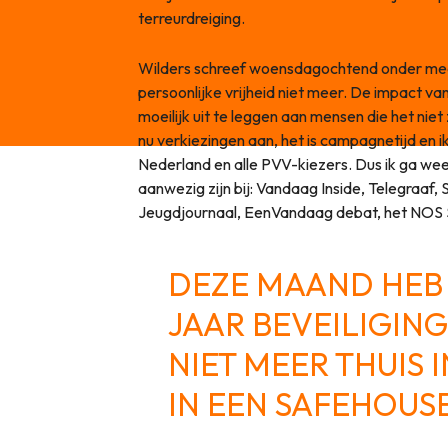
terreurdreiging.
Wilders schreef woensdagochtend onder meer:
persoonlijke vrijheid niet meer. De impact van 
moeilijk uit te leggen aan mensen die het n
nu verkiezingen aan, het is campagnetijd en i
Nederland en alle PVV-kiezers. Dus ik ga weer
aanwezig zijn bij: Vandaag Inside, Telegraaf,
Jeugdjournaal, EenVandaag debat, het NOS 
DEZE MAAND HEB I
JAAR BEVEILIGIN
NIET MEER THUIS 
IN EEN SAFEHOUSE