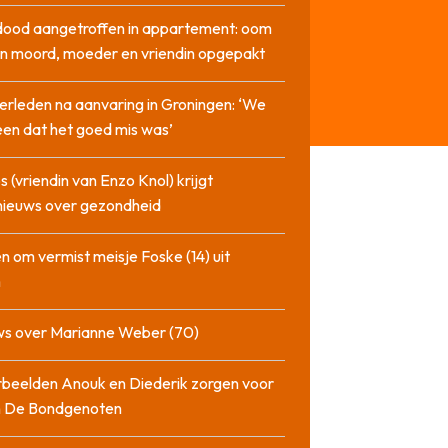
dood aangetroffen in appartement: oom
n moord, moeder en vriendin opgepakt
erleden na aanvaring in Groningen: ‘We
en dat het goed mis was’
 (vriendin van Enzo Knol) krijgt
nieuws over gezondheid
n om vermist meisje Foske (14) uit
m
ws over Marianne Weber (70)
beelden Anouk en Diederik zorgen voor
in De Bondgenoten