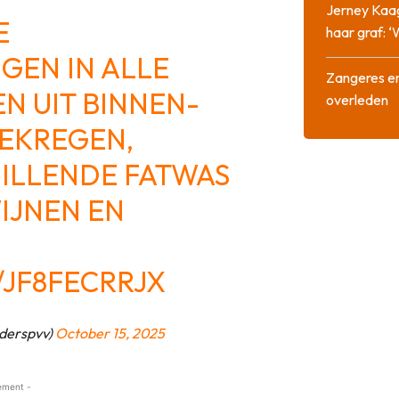
Jerney Kaa
E
haar graf: 
GEN IN ALLE
Zangeres en
N UIT BINNEN-
overleden
GEKREGEN,
HILLENDE FATWAS
IJNEN EN
/JF8FECRRJX
derspvv)
October 15, 2025
ement -