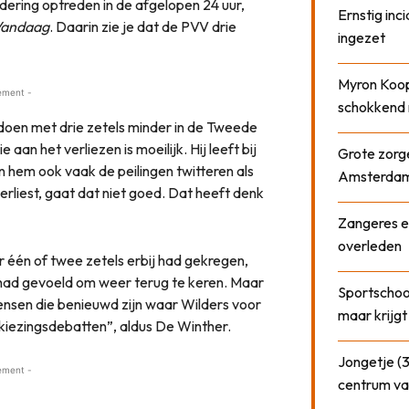
andering optreden in de afgelopen 24 uur,
Ernstig inci
andaag
. Daarin zie je dat de PVV drie
ingezet
Myron Koops
ement -
schokkend 
 doen met drie zetels minder in de Tweede
aan het verliezen is moeilijk. Hij leeft bij
Grote zorge
n hem ook vaak de peilingen twitteren als
Amsterda
erliest, gaat dat niet goed. Dat heeft denk
Zangeres e
overleden
r één of twee zetels erbij had gekregen,
n had gevoeld om weer terug te keren. Maar
Sportschool
mensen die benieuwd zijn waar Wilders voor
maar krijgt
rkiezingsdebatten”, aldus De Winther.
Jongetje (3
ement -
centrum va