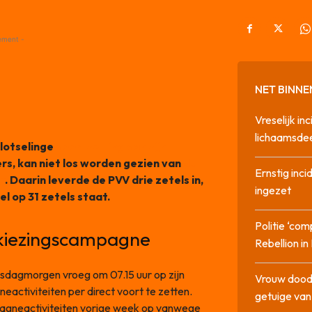
ement -
NET BINNE
Vreselijk in
lichaamsdee
lotselinge
voortzetting van zijn
rs, kan niet los worden gezien van
de
Ernstig inci
g
. Daarin leverde de PVV drie zetels in,
ingezet
l op 31 zetels staat.
Politie ‘com
rkiezingscampagne
Rebellion i
dagmorgen vroeg om 07.15 uur op zijn
Vrouw dood
activiteiten per direct voort te zetten.
getuige va
mpagneactiviteiten vorige week op vanwege