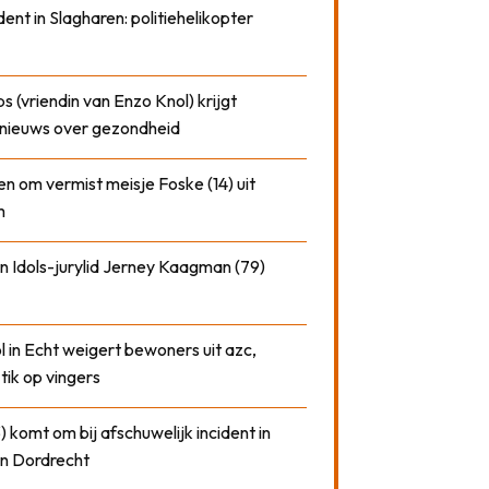
dent in Slagharen: politiehelikopter
 (vriendin van Enzo Knol) krijgt
nieuws over gezondheid
n om vermist meisje Foske (14) uit
m
n Idols-jurylid Jerney Kaagman (79)
 in Echt weigert bewoners uit azc,
 tik op vingers
) komt om bij afschuwelijk incident in
n Dordrecht