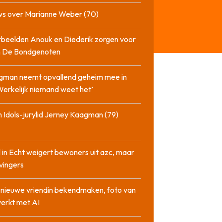
ws over Marianne Weber (70)
beelden Anouk en Diederik zorgen voor
in De Bondgenoten
gman neemt opvallend geheim mee in
‘Werkelijk niemand weet het’
 Idols-jurylid Jerney Kaagman (79)
 in Echt weigert bewoners uit azc, maar
 vingers
l nieuwe vriendin bekendmaken, foto van
erkt met AI