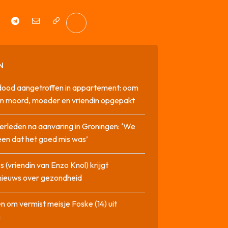
N
dood aangetroffen in appartement: oom
n moord, moeder en vriendin opgepakt
erleden na aanvaring in Groningen: ‘We
en dat het goed mis was’
 (vriendin van Enzo Knol) krijgt
nieuws over gezondheid
n om vermist meisje Foske (14) uit
m