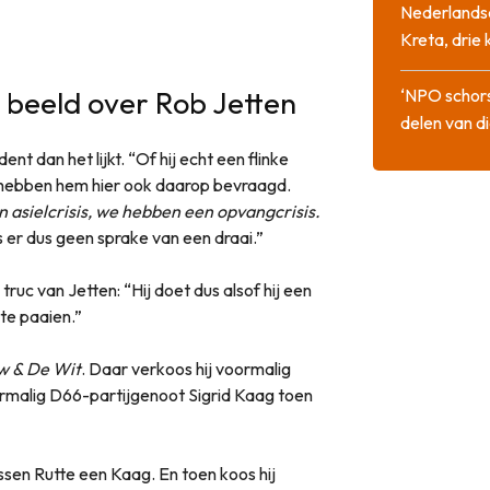
Nederlandse
Kreta, drie
beeld over Rob Jetten
‘NPO schor
delen van di
nt dan het lijkt. “Of hij echt een flinke
 hebben hem hier ook daarop bevraagd.
asielcrisis, we hebben een opvangcrisis.
 er dus geen sprake van een draai.”
ruc van Jetten: “Hij doet dus alsof hij een
te paaien.”
w & De Wit
. Daar verkoos hij voormalig
rmalig D66-partijgenoot Sigrid Kaag toen
ssen Rutte een Kaag. En toen koos hij