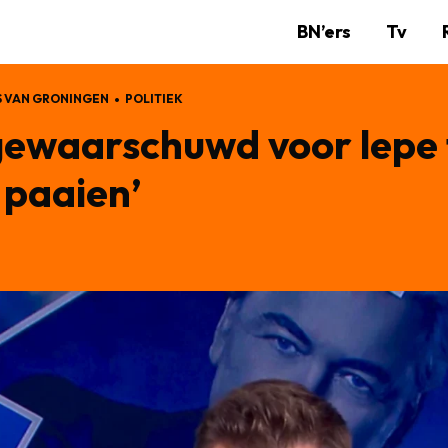
BN’ers
Tv
 VAN GRONINGEN
POLITIEK
gewaarschuwd voor lepe 
e paaien’