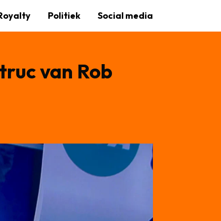
Royalty
Politiek
Social media
truc van Rob