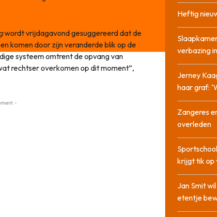
Heftig nieu
ag
wordt vrijdagavond gesuggereerd dat de
Slaapkamer
en komen door zijn veranderde blik op de
verbazing 
idige systeem omtrent de opvang van
en wat rechtser overkomen op dit moment”,
Jerney Kaa
haar graf: 
ement -
Zangeres en
overleden
Sportschool
krijgt tik op
Jan Smit wi
etentje bew