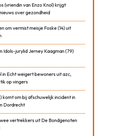
 (vriendin van Enzo Knol) krijgt
nieuws over gezondheid
n om vermist meisje Foske (14) uit
m
n Idols-jurylid Jerney Kaagman (79)
 in Echt weigert bewoners uit azc,
 tik op vingers
) komt om bij afschuwelijk incident in
n Dordrecht
 twee vertrekkers uit De Bondgenoten
1