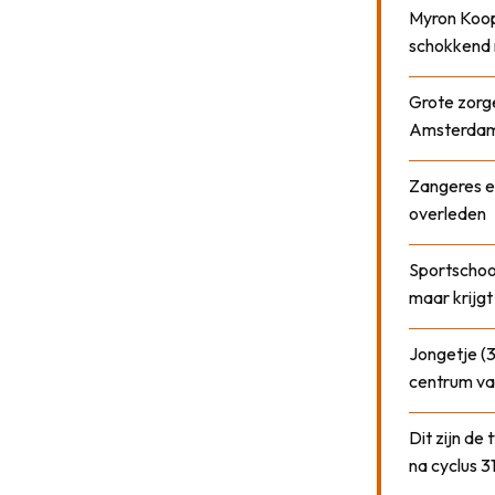
Myron Koops
schokkend 
Grote zorge
Amsterda
Zangeres e
overleden
Sportschool
maar krijgt
Jongetje (3
centrum va
Dit zijn de
na cyclus 3