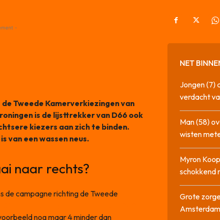
ement -
NET BINNE
Jongen (7) 
verdacht va
ing de Tweede Kamerverkiezingen van
ningen is de lijsttrekker van D66 ook
Man (58) ov
htsere kiezers aan zich te binden.
wisten mete
is van een wassen neus.
Myron Koops
ai naar rechts?
schokkend 
ens de campagne richting de Tweede
Grote zorge
 I&O
-zetelpeiling van 16 oktober 2025
Amsterda
bijvoorbeeld nog maar 4 minder dan