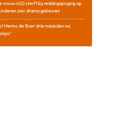
 vrouw (42) sterft bij reddingspoging op
 kinderen zien drama gebeuren
st Menno de Boer drie maanden na
ckpic’