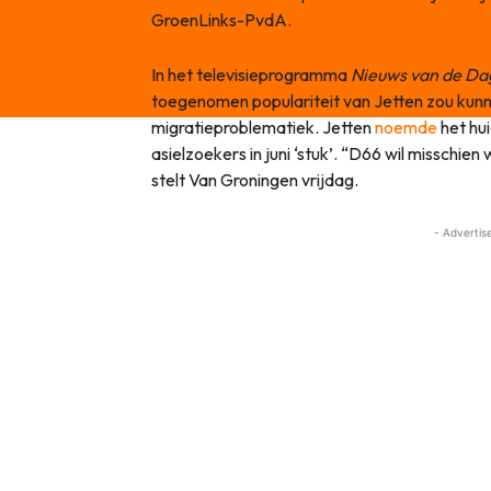
GroenLinks-PvdA.
In het televisieprogramma
Nieuws van de D
toegenomen populariteit van Jetten zou kunn
migratieproblematiek. Jetten
noemde
het hu
asielzoekers in juni ‘stuk’. “D66 wil misschi
stelt Van Groningen vrijdag.
- Advertis