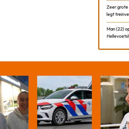
Zeer grote
legt treinve
Man (22) op
Hellevoetsl