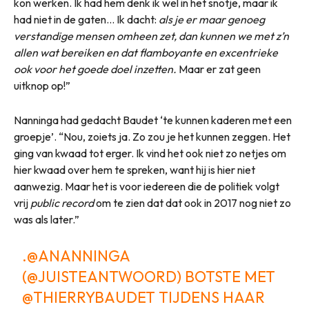
kon werken. Ik had hem denk ik wel in het snotje, maar ik
had niet in de gaten… Ik dacht:
als je er maar genoeg
verstandige mensen omheen zet, dan kunnen we met z’n
allen wat bereiken en dat flamboyante en excentrieke
ook voor het goede doel inzetten.
Maar er zat geen
uitknop op!”
Nanninga had gedacht Baudet ‘te kunnen kaderen met een
groepje’. “Nou, zoiets ja. Zo zou je het kunnen zeggen. Het
ging van kwaad tot erger. Ik vind het ook niet zo netjes om
hier kwaad over hem te spreken, want hij is hier niet
aanwezig. Maar het is voor iedereen die de politiek volgt
vrij
public record
om te zien dat dat ook in 2017 nog niet zo
was als later.”
.
@ANANNINGA
(
@JUISTEANTWOORD
) BOTSTE MET
@THIERRYBAUDET
TIJDENS HAAR