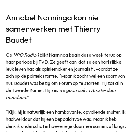
Annabel Nanninga kon niet
samenwerken met Thierry
Baudet
Op
NPO Radio 1
blikt Nanninga begin deze week terug op
haar periode bij FVD. Ze geeft aan ‘dat ze een hartstikke
leuk leven had als opiniemaker en journalist’, voordat ze
zich op de politiek stortte. “Maar ik zocht wel een soort van
nut. Baudet was bezig om Forum op te starten. Hij zat al in
de Tweede Kamer. Hij zei:
we gaan ook in Amsterdam
meedoen
.”
“Kijk, hij is natuurlijk een flamboyante, opvallende snuiter. Ik
had wel door dat hij een bepaald type was. Maar ik heb
denk ik onderschat in hoeverre je daarmee samen, of langs,