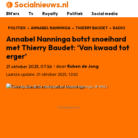
Socialnieuws.nl
BN’ers
Tv
Royalty
Politiek
Social media
POLITIEK
ANNABEL NANNINGA
THIERRY BAUDET
RADIO
Annabel Nanninga botst snoeihard
met Thierry Baudet: ‘Van kwaad tot
erger’
• door
Ruben de Jong
21 oktober 2025, 07:56
Laatste update:
21 oktober 2025, 13:02
Thierry Baudet (© De Telegraaf) en Annabel Nanninga (© WNL)
- Advertisement -