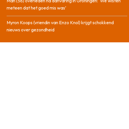
Man (58) overleden na aanvaring in Groningen: ‘We wisten
meteen dat het goed mis was’
Myron Koops (vriendin van Enzo Knol) krijgt schokkend
nieuws over gezondheid