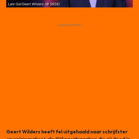
Lale Gül/Geert Wilders (© SBS6)
- Advertisement -
Geert Wilders heeft fel uitgehaald naar schrijfster