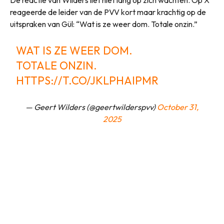
De reactie van Wilders liet niet lang op zich wachten. Op X
reageerde de leider van de PVV kort maar krachtig op de
uitspraken van Gül: “Wat is ze weer dom. Totale onzin.”
WAT IS ZE WEER DOM.
TOTALE ONZIN.
HTTPS://T.CO/JKLPHAIPMR
— Geert Wilders (@geertwilderspvv)
October 31,
2025