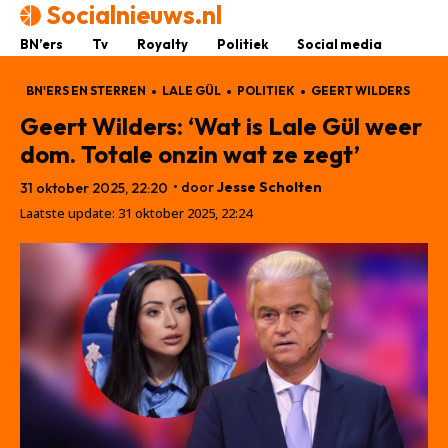
Socialnieuws.nl
BN’ers
Tv
Royalty
Politiek
Social media
BN'ERS EN STERREN
LALE GÜL
POLITIEK
GEERT WILDERS
Geert Wilders: ‘Wat is Lale Gül weer
dom. Totale onzin wat ze zegt’
• door
Jesse Scholten
31 oktober 2025, 22:20
Laatste update:
31 oktober 2025, 22:24