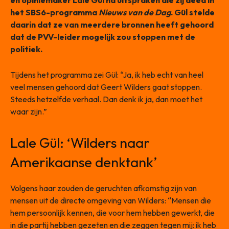
en opiniemaker Lale Gül na uitspraken die zij deed in
het SBS6-programma
Nieuws van de Dag
. Gül stelde
daarin dat ze van meerdere bronnen heeft gehoord
dat de PVV-leider mogelijk zou stoppen met de
politiek.
Tijdens het programma zei Gül: “Ja, ik heb echt van heel
veel mensen gehoord dat Geert Wilders gaat stoppen.
Steeds hetzelfde verhaal. Dan denk ik ja, dan moet het
waar zijn.”
Lale Gül: ‘Wilders naar
Amerikaanse denktank’
Volgens haar zouden de geruchten afkomstig zijn van
mensen uit de directe omgeving van Wilders: “Mensen die
hem persoonlijk kennen, die voor hem hebben gewerkt, die
in die partij hebben gezeten en die zeggen tegen mij: ik heb