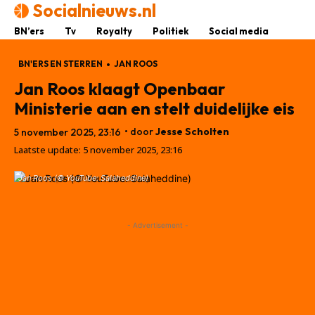
Socialnieuws.nl
BN’ers
Tv
Royalty
Politiek
Social media
BN'ERS EN STERREN
JAN ROOS
Jan Roos klaagt Openbaar
Ministerie aan en stelt duidelijke eis
• door
Jesse Scholten
5 november 2025, 23:16
Laatste update:
5 november 2025, 23:16
Jan Roos (© YouTube: Salaheddine)
- Advertisement -