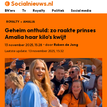
Socialnieuws.nl
BN’ers
Tv
Royalty
Politiek
Social media
ROYALTY
AMALIA
Geheim onthuld: zo raakte prinses
Amalia haar kilo’s kwijt
• door
Ruben de Jong
13 november 2025, 15:28
Laatste update:
13 november 2025, 15:32