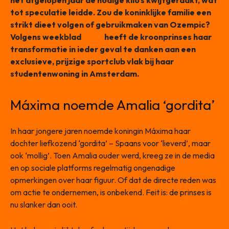
het afgelopen jaar de nodige kilo’s kwijtgeraakt, wat
tot speculatie leidde. Zou de koninklijke familie een
strikt dieet volgen of gebruikmaken van Ozempic?
Volgens weekblad
Privé
heeft de kroonprinses haar
transformatie in ieder geval te danken aan een
exclusieve, prijzige sportclub vlak bij haar
studentenwoning in Amsterdam.
Máxima noemde Amalia ‘gordita’
In haar jongere jaren noemde koningin Máxima haar
dochter liefkozend ‘gordita’ – Spaans voor ‘lieverd’, maar
ook ‘mollig’. Toen Amalia ouder werd, kreeg ze in de media
en op sociale platforms regelmatig ongenadige
opmerkingen over haar figuur. Of dat de directe reden was
om actie te ondernemen, is onbekend. Feit is: de prinses is
nu slanker dan ooit.