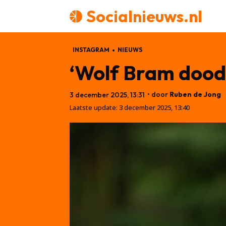
Socialnieuws.nl
INSTAGRAM
NIEUWS
‘Wolf Bram dood
• door
Ruben de Jong
3 december 2025, 13:31
Laatste update:
3 december 2025, 13:40