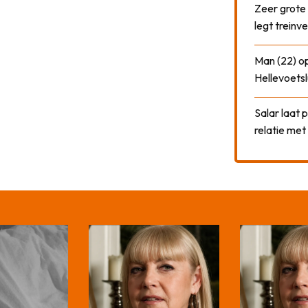
Zeer grote
legt treinve
Man (22) op
Hellevoetsl
Salar laat 
relatie me