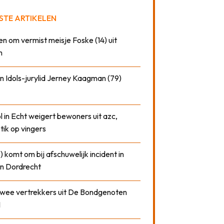
STE ARTIKELEN
n om vermist meisje Foske (14) uit
m
n Idols-jurylid Jerney Kaagman (79)
 in Echt weigert bewoners uit azc,
 tik op vingers
) komt om bij afschuwelijk incident in
n Dordrecht
 twee vertrekkers uit De Bondgenoten
1