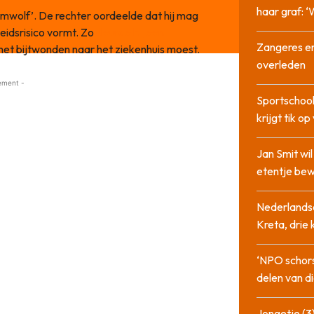
haar graf: 
emwolf’. De rechter oordeelde dat hij mag
eidsrisico vormt. Zo
sleurde hij een
Zangeres en
met bijtwonden naar het ziekenhuis moest.
overleden
ement -
Sportschool
krijgt tik op
Jan Smit wi
etentje bew
Nederlandse
Kreta, drie
‘NPO schor
delen van di
Jongetje (3)