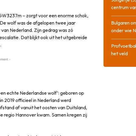
centrum va
l GW3237m – zorgt voor een enorme schok,
o. De wolf was de afgelopen twee jaar
Bulgaren om
r van Nederland. Zijn gedrag was zó
onder wie 
alatie. Dat blijkt ook uit het uitgebreide
.
Profvoetbal
het veld
ement -
en echte Nederlandse wolf’: geboren op
in 2019 officieel in Nederland werd
stand af vanuit het oosten van Duitsland,
it de regio Hannover kwam. Samen kregen zij