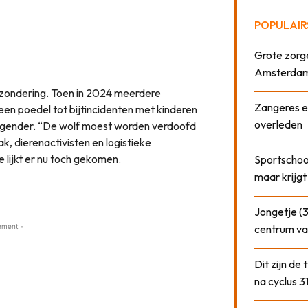
POPULAIR
Grote zorge
Amsterda
tzondering. Toen in 2024 meerdere
Zangeres e
en poedel tot bijtincidenten met kinderen
overleden
ringender. “De wolf moest worden verdoofd
k, dierenactivisten en logistieke
 lijkt er nu toch gekomen.
Sportschool
maar krijgt
Jongetje (3
ement -
centrum va
Dit zijn de
na cyclus 3