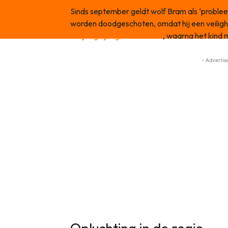
Sinds september geldt wolf Bram als ‘proble
worden doodgeschoten, omdat hij een veiligh
zesjarige jongen het bos in
, waarna het kind 
- Advertis
Opluchting in de regio