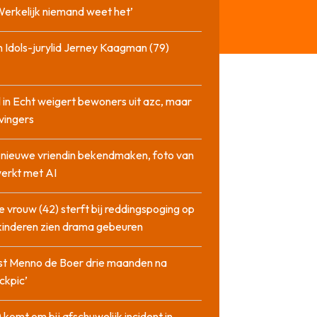
‘Werkelijk niemand weet het’
 Idols-jurylid Jerney Kaagman (79)
 in Echt weigert bewoners uit azc, maar
 vingers
l nieuwe vriendin bekendmaken, foto van
erkt met AI
 vrouw (42) sterft bij reddingspoging op
 kinderen zien drama gebeuren
st Menno de Boer drie maanden na
ckpic’
 komt om bij afschuwelijk incident in