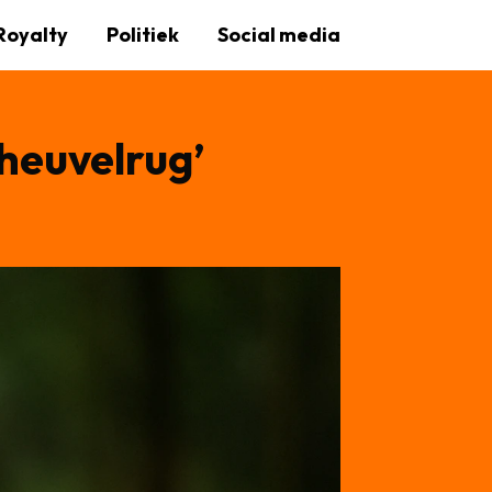
Royalty
Politiek
Social media
heuvelrug’