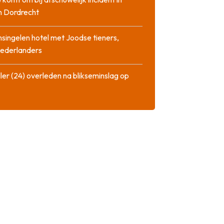
n Dordrecht
singelen hotel met Joodse tieners,
Nederlanders
ler (24) overleden na blikseminslag op