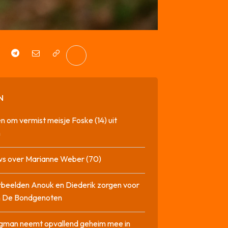
N
n om vermist meisje Foske (14) uit
m
ws over Marianne Weber (70)
beelden Anouk en Diederik zorgen voor
in De Bondgenoten
gman neemt opvallend geheim mee in