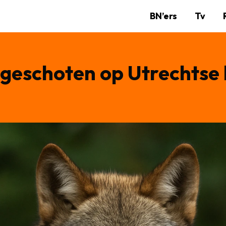
BN’ers
Tv
geschoten op Utrechtse 