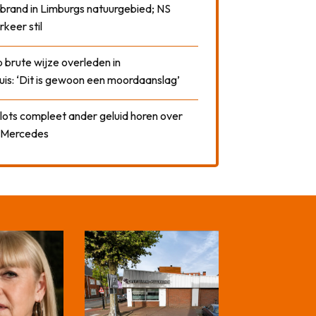
 brand in Limburgs natuurgebied; NS
rkeer stil
 brute wijze overleden in
uis: ‘Dit is gewoon een moordaanslag’
plots compleet ander geluid horen over
t Mercedes