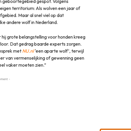
zijn geboortegebied gespot. Volgens
igen territorium: Als wolven een jaar of
fgebied. Maar al snel viel op dat
ke andere wolf in Nederland.
r hij grote belangstelling voor honden kreeg
rloor. Dat gedrag baarde experts zorgen.
esprek met
NU.nl
‘een aparte wolf’, terwijl
t er van vermenselijking of gewenning geen
eel vaker moeten zien.”
ement -