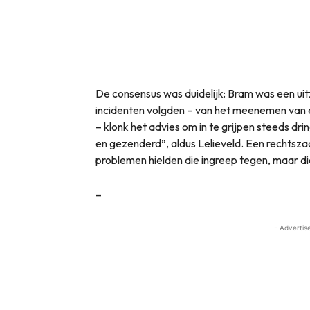
De consensus was duidelijk: Bram was een ui
incidenten volgden – van het meenemen van e
– klonk het advies om in te grijpen steeds d
en gezenderd”, aldus Lelieveld. Een rechtszaa
problemen hielden die ingreep tegen, maar die
–
- Advertis