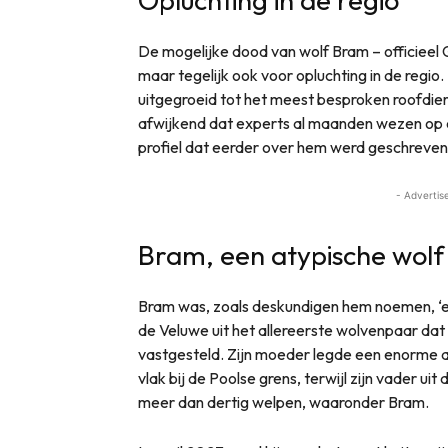
De mogelijke dood van wolf Bram – officiee
maar tegelijk ook voor opluchting in de regi
uitgegroeid tot het meest besproken roofdie
afwijkend dat experts al maanden wezen op esc
profiel dat eerder over hem werd geschreven
- Advertis
Bram, een atypische wolf
Bram was, zoals deskundigen hem noemen, ‘e
de Veluwe uit het allereerste wolvenpaar dat 
vastgesteld. Zijn moeder legde een enorme af
vlak bij de Poolse grens, terwijl zijn vader u
meer dan dertig welpen, waaronder Bram.