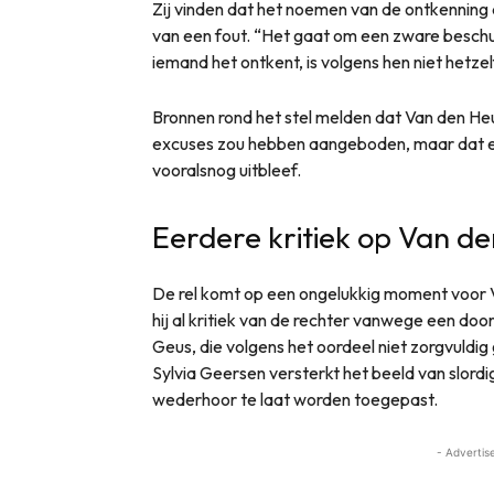
Zij vinden dat het noemen van de ontkenning 
van een fout. “Het gaat om een zware beschul
iemand het ontkent, is volgens hen niet hetzel
Bronnen rond het stel melden dat Van den H
excuses zou hebben aangeboden, maar dat een 
vooralsnog uitbleef.
Eerdere kritiek op Van d
De rel komt op een ongelukkig moment voor 
hij al kritiek van de rechter vanwege een d
Geus, die volgens het oordeel niet zorgvuldig 
Sylvia Geersen versterkt het beeld van slordi
wederhoor te laat worden toegepast.
- Advertis