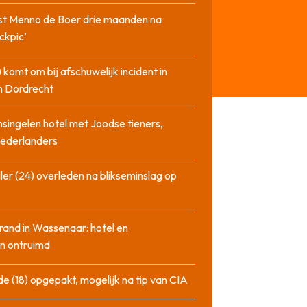
st Menno de Boer drie maanden na
ckpic’
 komt om bij afschuwelijk incident in
n Dordrecht
singelen hotel met Joodse tieners,
Nederlanders
ler (24) overleden na blikseminslag op
rand in Wassenaar: hotel en
n ontruimd
de (18) opgepakt, mogelijk na tip van CIA