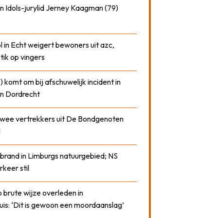
n Idols-jurylid Jerney Kaagman (79)
 in Echt weigert bewoners uit azc,
 tik op vingers
) komt om bij afschuwelijk incident in
n Dordrecht
 twee vertrekkers uit De Bondgenoten
1
 brand in Limburgs natuurgebied; NS
rkeer stil
 brute wijze overleden in
uis: ‘Dit is gewoon een moordaanslag’