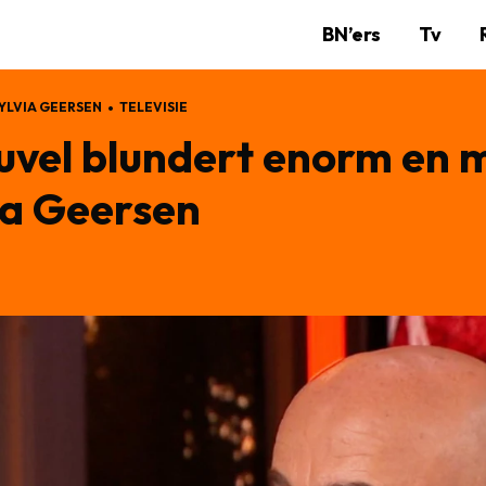
BN’ers
Tv
YLVIA GEERSEN
TELEVISIE
uvel blundert enorm en 
via Geersen