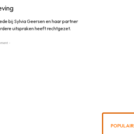
eving
ede bij Sylvia Geersen en haar partner
dere uitspraken heeft rechtgezet.
ement -
POPULAIR