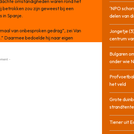
erdachte omstandigheden waren rond het
hij betrokken zou zijn geweest bij een
‘NPO schor
s in Spanje.
delen van di
helemaal van onbesproken gedrag”, zei Van
Jongetje (3)
ie.” Daarmee bedoelde hij naar eigen
centrum va
Bulgaren om
ement -
onder wie 
Profvoetbal
het veld
Grote duinb
strandtente
Tiener uit E