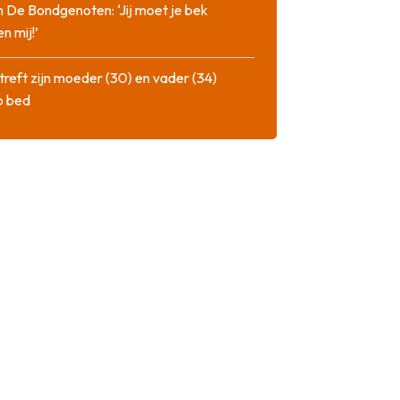
n De Bondgenoten: ‘Jij moet je bek
n mij!’
treft zijn moeder (30) en vader (34)
p bed