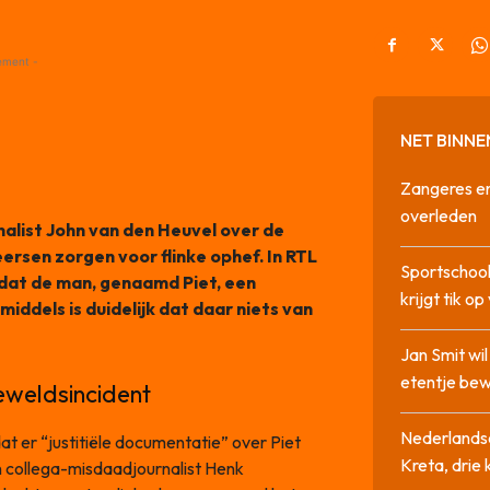
ement -
NET BINNE
Zangeres en
overleden
alist John van den Heuvel over de
ersen zorgen voor flinke ophef. In RTL
Sportschool
dat de man, genaamd Piet, een
krijgt tik op
iddels is duidelijk dat daar niets van
Jan Smit wi
etentje bew
eweldsincident
Nederlandse
t er “justitiële documentatie” over Piet
Kreta, drie
n collega-misdaadjournalist Henk