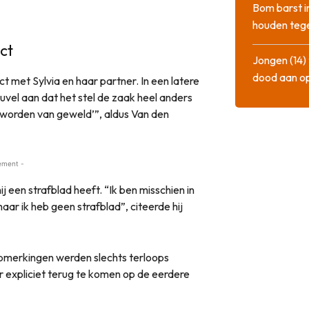
Bom barst i
houden tege
ct
Jongen (14) 
dood aan o
 met Sylvia en haar partner. In een latere
vel aan dat het stel de zaak heel anders
geworden van geweld’”, aldus Van den
ement -
 een strafblad heeft. “Ik ben misschien in
r ik heb geen strafblad”, citeerde hij
e opmerkingen werden slechts terloops
er expliciet terug te komen op de eerdere