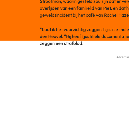
Strootman, waarin gesteld zou zijn dat er v
overlijden van een familielid van Piet, en dat 
geweldsincident bij het café van Rachel Haze
“Laat ik het voorzichtig zeggen: hij is niet 
den Heuvel. “Hij heeft justitiële documentat
zeggen een strafblad.
- Advertis