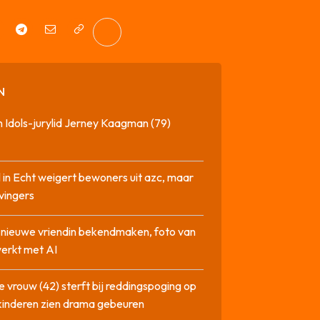
N
 Idols-jurylid Jerney Kaagman (79)
 in Echt weigert bewoners uit azc, maar
 vingers
l nieuwe vriendin bekendmaken, foto van
erkt met AI
 vrouw (42) sterft bij reddingspoging op
 kinderen zien drama gebeuren