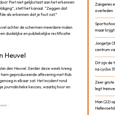
door Piet niet gelijkstaat aan het erkennen
Zangeres e
diging”, stelt het kanaal. “Zeggen dat
overleden
fde als erkennen dat je fout zat.”
Sportschool
euvel achter de schermen meerdere malen
maar krijgt
duidelijke en publiekelijke rectificatie
Jongetje (3
centrum va
en Heuvel
Dit zijn de
Van den Heuvel. Eerder deze week kreeg
na cyclus 3
oor hem geproduceerde aflevering met Rob
genoeg in elkaar zat. Het incident rond
Zeer grote
ge journalistieke keuzes, waarbij hoor en
legt treinve
Man (22) op
ement -
Hellevoetsl