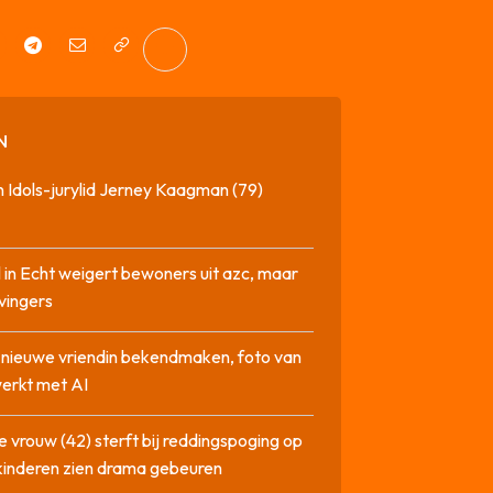
N
 Idols-jurylid Jerney Kaagman (79)
 in Echt weigert bewoners uit azc, maar
 vingers
l nieuwe vriendin bekendmaken, foto van
erkt met AI
 vrouw (42) sterft bij reddingspoging op
 kinderen zien drama gebeuren