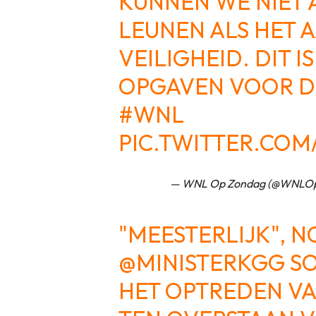
KUNNEN WE NIET
LEUNEN ALS HET 
VEILIGHEID. DIT I
OPGAVEN VOOR DE
#WNL
PIC.TWITTER.COM
— WNL Op Zondag (@WNLO
"MEESTERLIJK", 
@MINISTERKGG
SO
HET OPTREDEN V