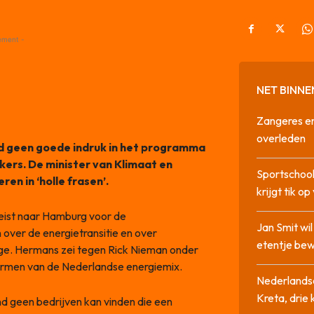
ement -
NET BINNE
Zangeres en
overleden
 geen goede indruk in het programma
ers. De minister van Klimaat en
Sportschool
n in ‘holle frasen’.
krijgt tik op
ist naar Hamburg voor de
Jan Smit wi
over de energietransitie en over
etentje bew
e. Hermans zei tegen Rick Nieman onder
vormen van de Nederlandse energiemix.
Nederlandse
Kreta, drie
 geen bedrijven kan vinden die een