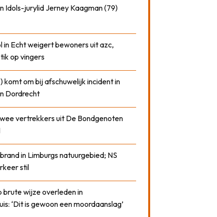
n Idols-jurylid Jerney Kaagman (79)
 in Echt weigert bewoners uit azc,
 tik op vingers
) komt om bij afschuwelijk incident in
n Dordrecht
 twee vertrekkers uit De Bondgenoten
1
 brand in Limburgs natuurgebied; NS
rkeer stil
 brute wijze overleden in
uis: ‘Dit is gewoon een moordaanslag’