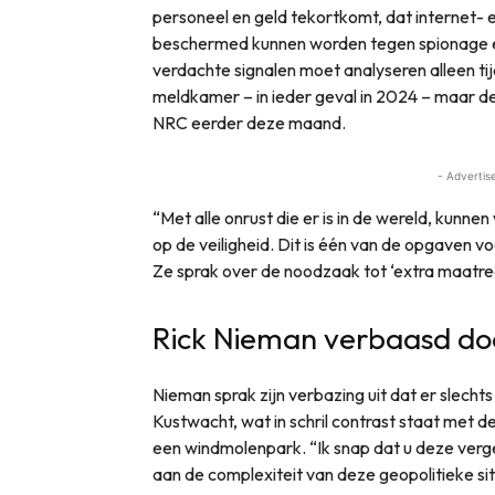
personeel en geld tekortkomt, dat internet- e
beschermed kunnen worden tegen spionage en
verdachte signalen moet analyseren alleen t
meldkamer – in ieder geval in 2024 – maar de
NRC eerder deze maand.
- Advertis
“Met alle onrust die er is in de wereld, kunne
op de veiligheid. Dit is één van de opgaven v
Ze sprak over de noodzaak tot ‘extra maatre
Rick Nieman verbaasd doo
Nieman sprak zijn verbazing uit dat er slechts
Kustwacht, wat in schril contrast staat met de
een windmolenpark. “Ik snap dat u deze verge
aan de complexiteit van deze geopolitieke si