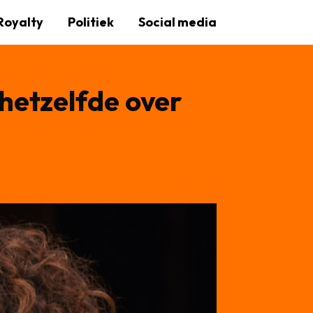
Royalty
Politiek
Social media
hetzelfde over