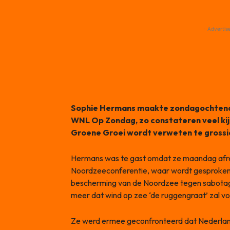
- Advertis
Sophie Hermans maakte zondagochtend
WNL Op Zondag, zo constateren veel kijk
Groene Groei wordt verweten te grossiere
Hermans was te gast omdat ze maandag afre
Noordzeeconferentie, waar wordt gesproken 
bescherming van de Noordzee tegen sabotag
meer dat wind op zee ‘de ruggengraat’ zal 
Ze werd ermee geconfronteerd dat Nederland