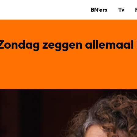
BN’ers
Tv
Zondag zeggen allemaal 