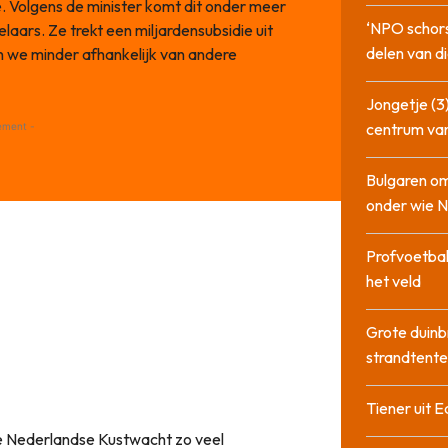
 Volgens de minister komt dit onder meer
‘NPO schor
ars. Ze trekt een miljardensubsidie uit
delen van di
 we minder afhankelijk van andere
Jongetje (3)
centrum va
ement -
Bulgaren om
onder wie 
Profvoetbal
het veld
Grote duinb
strandtente
Tiener uit E
e Nederlandse Kustwacht zo veel