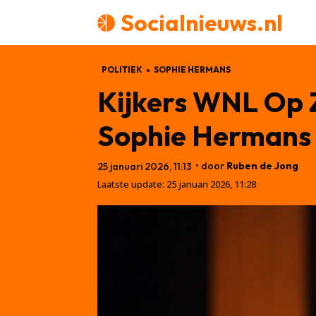
Socialnieuws.nl
POLITIEK
SOPHIE HERMANS
Kijkers WNL Op 
Sophie Hermans
• door
Ruben de Jong
25 januari 2026, 11:13
Laatste update:
25 januari 2026, 11:28