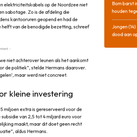
Bom barst i
n elektriciteitskabels op de Noordzee niet
houden tege
 sabotage. Zo is de afdeling die
ijdens kantooruren geopend en had de
 helft van de benodigde bezetting, schreef
Jongen (14) 
dood aan o
ement -
n we niet achterover leunen als het aankomt
oor de politiek”, stelde Hermans daarover.
gelen’, maar werd niet concreet.
r kleine investering
 5 miljoen extra is gereserveerd voor de
 subsidie van 2,5 tot 4 miljard euro voor
lijking maakt, maar dit doet geen recht
tuatie”, aldus Hermans.