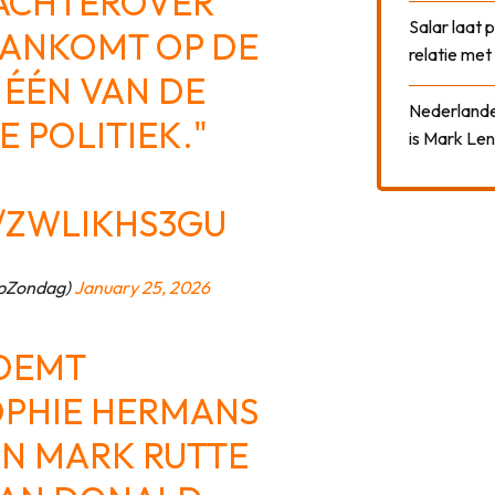
 ACHTEROVER
Salar laat 
AANKOMT OP DE
relatie me
S ÉÉN VAN DE
Nederlander
 POLITIEK."
is Mark Len
/ZWLIKHS3GU
pZondag)
January 25, 2026
NOEMT
PHIE HERMANS
AN MARK RUTTE