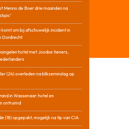
st Menno de Boer drie maanden na
ckpic’
 komt om bij afschuwelijk incident in
n Dordrecht
singelen hotel met Joodse tieners,
Nederlanders
ler (24) overleden na blikseminslag op
rand in Wassenaar: hotel en
n ontruimd
de (18) opgepakt, mogelijk na tip van CIA