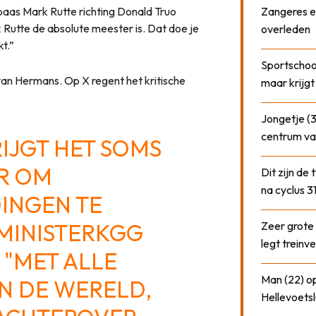
as Mark Rutte richting Donald Truo
Zangeres e
k Rutte de absolute meester is. Dat doe je
overleden
kt.”
Sportschool
t van Hermans. Op X regent het kritische
maar krijgt
Jongetje (3
centrum va
IJGT HET SOMS
R OM
Dit zijn de
na cyclus 3
INGEN TE
MINISTERKGG
Zeer grote
legt treinve
 "MET ALLE
Man (22) op
 IN DE WERELD,
Hellevoetsl