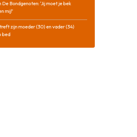
n De Bondgenoten: ‘Jij moet je bek
n mij!’
treft zijn moeder (30) en vader (34)
p bed