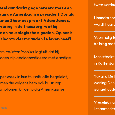
twee verda
e veel aandacht gegenereerd met een
 van de Amerikaanse president Donald
Lisandra sp
 Pakman Show bespreekt Adam James,
wordt haar 
aring in de thuiszorg, wat hij
e en neurologische signalen. Op basis
Voormalig t
 slechts vier maanden te leven heeft.
botsing me
aam
epistemic crisis
, legt uit dat hij
Man steekt 
logen zijn gediagnosticeerd met ernstige
in Rotterda
Yakaira De 
er week in hun thuissituatie begeleidt,
woning Den
omen die volgens hem ook bij Trump
 symptomen bij de huidig Amerikaanse
aangehoud
Vreselijk in
ement -
lichaamsdee