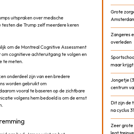
Grote zorge
rumps uitspraken over medische
Amsterda
 testen die Trump zelf meerdere keren
Zangeres e
overleden
nlijk om de Montreal Cognitive Assessment
t om cognitieve achteruitgang te volgen en
Sportschool
ie te meten.
maar krijgt
ken onderdeel zijn van een bredere
Jongetje (3
ans worden gebruikt om
centrum va
 daarom vooral te baseren op de zichtbare
icatie volgens hem bedoeld is om de ernst
Dit zijn de
n.
na cyclus 3
 remming
Zeer grote
legt treinve