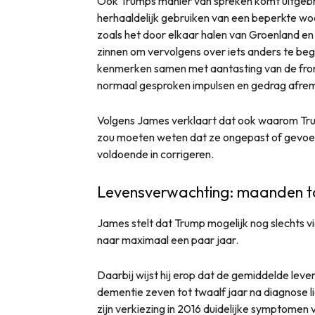
Ook Trumps manier van spreken komt uitgebr
herhaaldelijk gebruiken van een beperkte wo
zoals het door elkaar halen van Groenland en 
zinnen om vervolgens over iets anders te be
kenmerken samen met aantasting van de fron
normaal gesproken impulsen en gedrag afrem
Volgens James verklaart dat ook waarom Tru
zou moeten weten dat ze ongepast of gevoelig
voldoende in corrigeren.
Levensverwachting: maanden t
James stelt dat Trump mogelijk nog slechts v
naar maximaal een paar jaar.
Daarbij wijst hij erop dat de gemiddelde lev
dementie zeven tot twaalf jaar na diagnose li
zijn verkiezing in 2016 duidelijke symptomen 