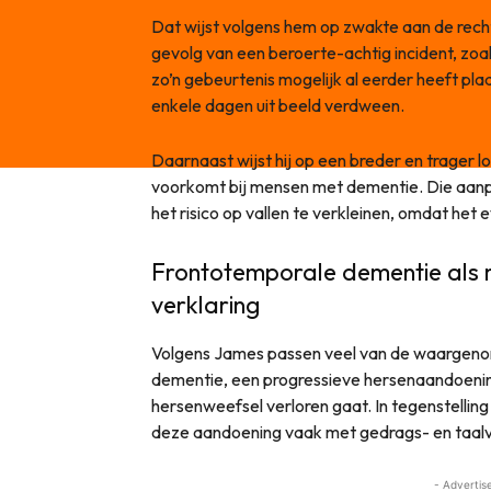
Dat wijst volgens hem op zwakte aan de recht
gevolg van een beroerte-achtig incident, zo
zo’n gebeurtenis mogelijk al eerder heeft p
enkele dagen uit beeld verdween.
Daarnaast wijst hij op een breder en trager
voorkomt bij mensen met dementie. Die aa
het risico op vallen te verkleinen, omdat het
Frontotemporale dementie als m
verklaring
Volgens James passen veel van de waargen
dementie, een progressieve hersenaandoenin
hersenweefsel verloren gaat. In tegenstellin
deze aandoening vaak met gedrags- en taal
- Advertis