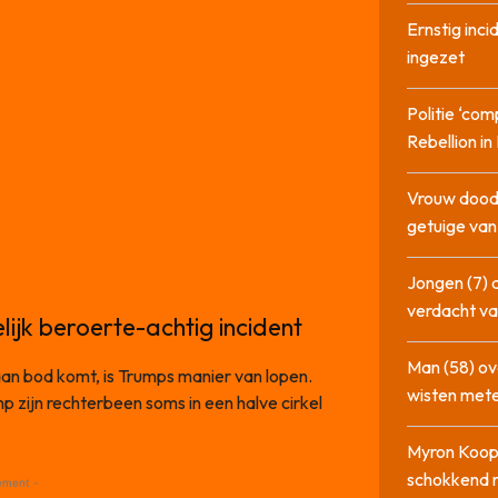
Ernstig inci
ingezet
Politie ‘com
Rebellion i
Vrouw dood
getuige va
Jongen (7) 
verdacht va
ijk beroerte-achtig incident
Man (58) ov
aan bod komt, is Trumps manier van lopen.
wisten mete
p zijn rechterbeen soms in een halve cirkel
Myron Koops
schokkend 
ement -