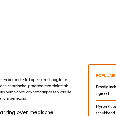
POPULAIR
een beroerte tot op zekere hoogte te
 een chronische, progressieve ziekte als
Ernstig inci
lgens hem vooral om het aanpassen van de
ingezet
iet om genezing.
Myron Koops
warring over medische
schokkend 