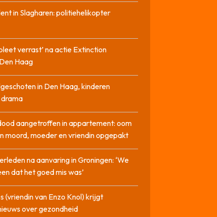
dent in Slagharen: politiehelikopter
pleet verrast’ na actie Extinction
n Den Haag
geschoten in Den Haag, kinderen
n drama
dood aangetroffen in appartement: oom
n moord, moeder en vriendin opgepakt
erleden na aanvaring in Groningen: ‘We
en dat het goed mis was’
 (vriendin van Enzo Knol) krijgt
nieuws over gezondheid