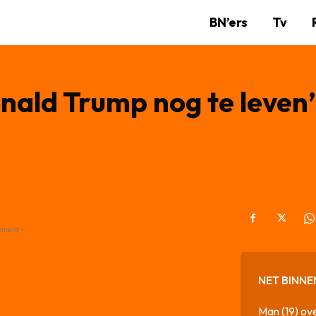
BN’ers
Tv
onald Trump nog te leven’
ement -
NET BINNE
Man (19) ove