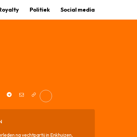
Royalty
Politiek
Social media
N
rleden na vechtpartij in Enkhuizen,