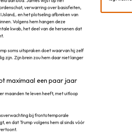
eid aan bod. James wijst op het
ordenschat, verwarring over basisfeiten,
IJsland,. en het plotseling afbreken van
ginnen. Volgens hem hangen deze
tale kwab, het deel van de hersenen dat
t.
mp soms uitspraken doet waarvan hij zelf
 zijn. Zijn brein zou hem daar niet langer
ot maximaal een paar jaar
ier maanden te leven heeft, met uitloop
ensverwachting bij frontotemporale
gt, en dat Trump volgens hem al sinds vóór
vertoont.