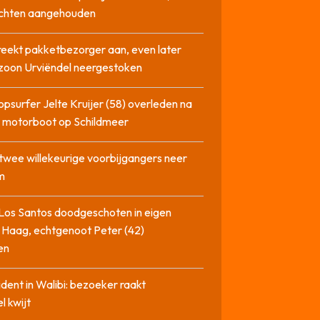
chten aangehouden
reekt pakketbezorger aan, even later
zoon Urviëndel neergestoken
opsurfer Jelte Kruijer (58) overleden na
t motorboot op Schildmeer
twee willekeurige voorbijgangers neer
m
Los Santos doodgeschoten in eigen
 Haag, echtgenoot Peter (42)
en
cident in Walibi: bezoeker raakt
l kwijt