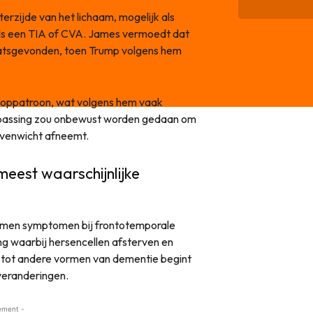
erzijde van het lichaam, mogelijk als
als een TIA of CVA. James vermoedt dat
laatsgevonden, toen Trump volgens hem
 looppatroon, wat volgens hem vaak
npassing zou onbewust worden gedaan om
 evenwicht afneemt.
eest waarschijnlijke
omen symptomen bij frontotemporale
g waarbij hersencellen afsterven en
g tot andere vormen van dementie begint
veranderingen.
ement -