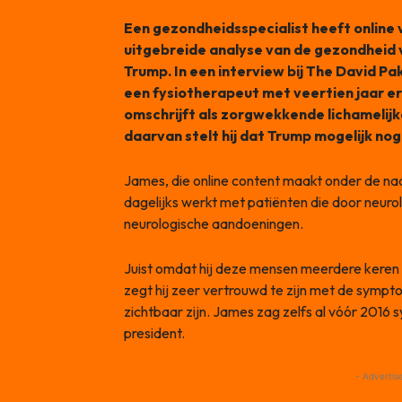
Een gezondheidsspecialist heeft onlin
uitgebreide analyse van de gezondheid
Trump. In een interview bij The David
een fysiotherapeut met veertien jaar erv
omschrijft als zorgwekkende lichamelijk
daarvan stelt hij dat Trump mogelijk nog
James, die online content maakt onder de n
dagelijks werkt met patiënten die door neuro
neurologische aandoeningen.
Juist omdat hij deze mensen meerdere keren p
zegt hij zeer vertrouwd te zijn met de sympt
zichtbaar zijn. James zag zelfs al vóór 2016
president.
- Advertis