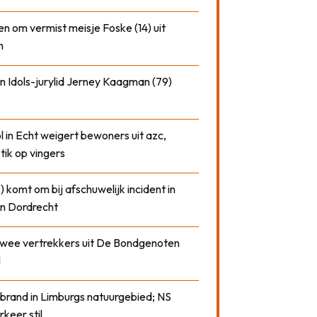
n om vermist meisje Foske (14) uit
m
n Idols-jurylid Jerney Kaagman (79)
 in Echt weigert bewoners uit azc,
 tik op vingers
) komt om bij afschuwelijk incident in
n Dordrecht
 twee vertrekkers uit De Bondgenoten
1
 brand in Limburgs natuurgebied; NS
rkeer stil