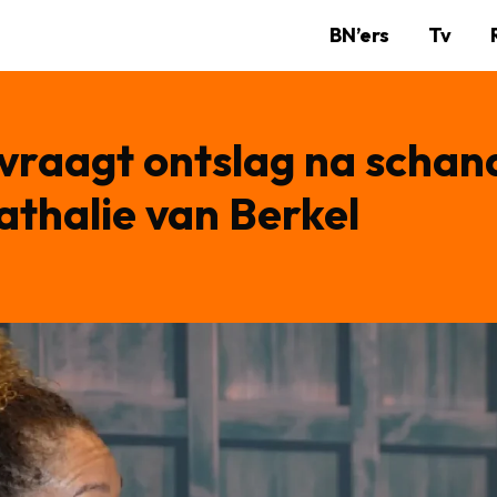
BN’ers
Tv
vraagt ontslag na schan
thalie van Berkel