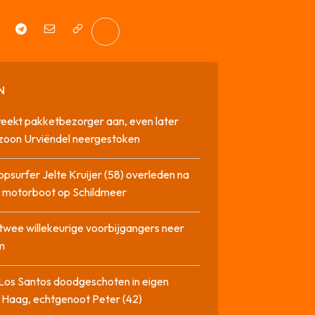
N
reekt pakketbezorger aan, even later
zoon Urviëndel neergestoken
opsurfer Jelte Kruijer (58) overleden na
t motorboot op Schildmeer
twee willekeurige voorbijgangers neer
m
Los Santos doodgeschoten in eigen
 Haag, echtgenoot Peter (42)