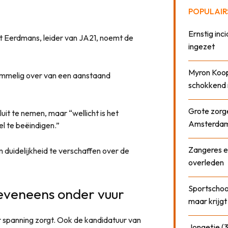
POPULAIR
Ernstig inci
ost Eerdmans, leider van JA21, noemt de
ingezet
Myron Koops
rommelig over van een aanstaand
schokkend 
Grote zorge
it te nemen, maar “wellicht is het
Amsterda
l te beëindigen.”
Zangeres e
 duidelijkheid te verschaffen over de
overleden
Sportschool
eveneens onder vuur
maar krijgt
or spanning zorgt. Ook de kandidatuur van
Jongetje (3