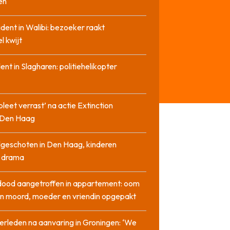
en
cident in Walibi: bezoeker raakt
l kwijt
dent in Slagharen: politiehelikopter
pleet verrast’ na actie Extinction
n Den Haag
geschoten in Den Haag, kinderen
n drama
dood aangetroffen in appartement: oom
n moord, moeder en vriendin opgepakt
erleden na aanvaring in Groningen: ‘We