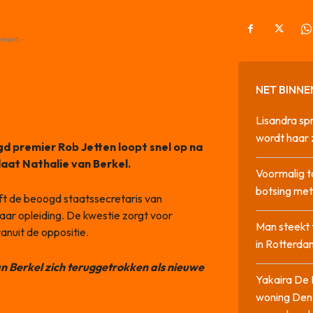
ement -
NET BINNE
Lisandra sp
wordt haar 
d premier Rob Jetten loopt snel op na
aat Nathalie van Berkel.
Voormalig t
botsing me
t de beoogd staatssecretaris van
haar opleiding. De kwestie zorgt voor
Man steekt 
vanuit de oppositie.
in Rotterda
n Berkel zich teruggetrokken als nieuwe
Yakaira De 
woning Den