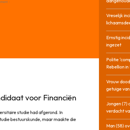
aangehoud
ement -
Vreselijk in
lichaamsdee
Ernstig inci
ingezet
Politie ‘com
Rebellion i
Vrouw dood
getuige va
didaat voor Financiën
Jongen (7) 
verdacht va
rsitaire studie had afgerond. In
 studie bestuurskunde, maar maakte die
Man (58) ov