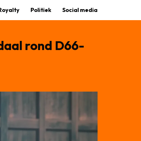
Royalty
Politiek
Social media
daal rond D66-