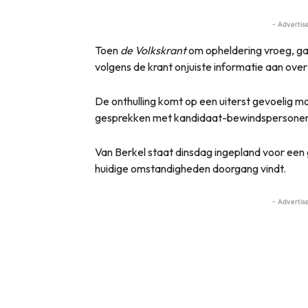
- Advertis
Toen
de Volkskrant
om opheldering vroeg, gaf
volgens de krant onjuiste informatie aan ove
De onthulling komt op een uiterst gevoelig 
gesprekken met kandidaat-bewindspersonen v
Van Berkel staat dinsdag ingepland voor een g
huidige omstandigheden doorgang vindt.
- Advertis