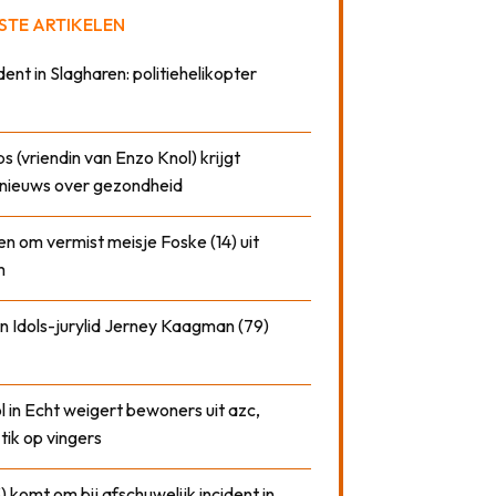
STE ARTIKELEN
dent in Slagharen: politiehelikopter
 (vriendin van Enzo Knol) krijgt
nieuws over gezondheid
n om vermist meisje Foske (14) uit
m
n Idols-jurylid Jerney Kaagman (79)
 in Echt weigert bewoners uit azc,
 tik op vingers
) komt om bij afschuwelijk incident in