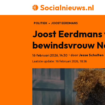
Socialnieuws.nl
POLITIEK
JOOST EERDMANS
Joost Eerdmans 
bewindsvrouw Na
• door
Jesse Scholten
16 februari 2026, 14:30
Laatste update:
16 februari 2026, 18:36