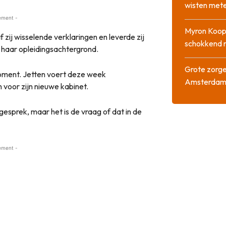
wisten mete
ement -
Myron Koops
 zij wisselende verklaringen en leverde zij
schokkend 
r haar opleidingsachtergrond.
Grote zorge
moment. Jetten voert deze week
Amsterda
oor zijn nieuwe kabinet.
esprek, maar het is de vraag of dat in de
ement -