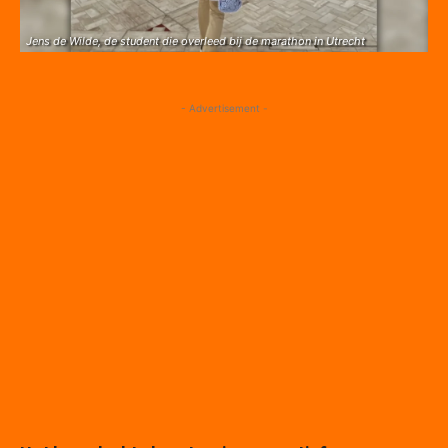
Jens de Wilde, de student die overleed bij de marathon in Utrecht
- Advertisement -