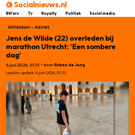
Socialnieuws.nl
BN’ers
Tv
Royalty
Politiek
Social media
INSTAGRAM
NIEUWS
Jens de Wilde (22) overleden bij
marathon Utrecht: ‘Een sombere
dag’
• door
Ruben de Jong
6 juni 2026, 01:10
Laatste update:
6 juni 2026, 01:32