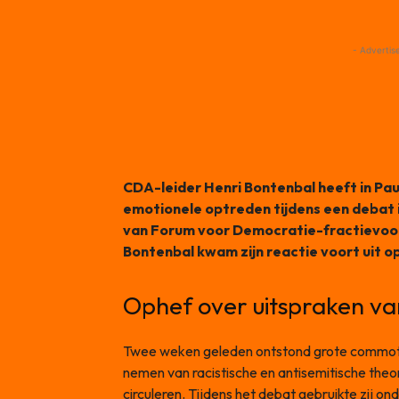
- Advertis
CDA-leider Henri Bontenbal heeft in Pau
emotionele optreden tijdens een debat
van Forum voor Democratie-fractievoorz
Bontenbal kwam zijn reactie voort uit 
Ophef over uitspraken van
Twee weken geleden ontstond grote commoti
nemen van racistische en antisemitische the
circuleren. Tijdens het debat gebruikte zij on