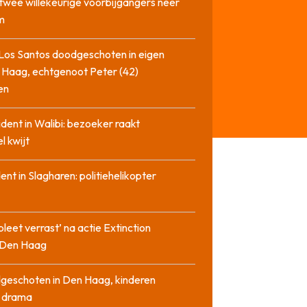
twee willekeurige voorbijgangers neer
m
Los Santos doodgeschoten in eigen
 Haag, echtgenoot Peter (42)
en
cident in Walibi: bezoeker raakt
l kwijt
dent in Slagharen: politiehelikopter
pleet verrast’ na actie Extinction
n Den Haag
geschoten in Den Haag, kinderen
n drama