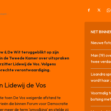
ement -
NET BINNE
Nieuwe foto
w & De Wit teruggeblikt op zijn
Man (19) ove
 in de Tweede Kamer over uitspraken
twee verda
itter Lidewij de Vos. Volgens
oprechte verontwaardiging.
Lisandra sp
wordt haar 
 Lidewij de Vos
Voormalig t
e toen De Vos weigerde afstand te
botsing me
orieën die binnen Forum voor Democratie
der meer de term ‘omvolking’ en stelde zij