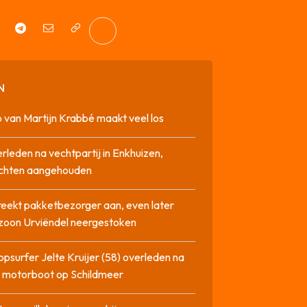
N
 van Martijn Krabbé maakt veel los
rleden na vechtpartij in Enkhuizen,
chten aangehouden
reekt pakketbezorger aan, even later
zoon Urviëndel neergestoken
opsurfer Jelte Kruijer (58) overleden na
t motorboot op Schildmeer