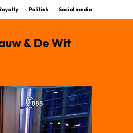
Royalty
Politiek
Social media
Pauw & De Wit