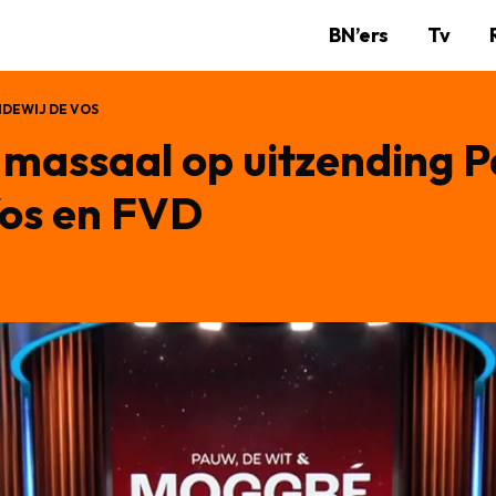
BN’ers
Tv
IDEWIJ DE VOS
 massaal op uitzending 
Vos en FVD