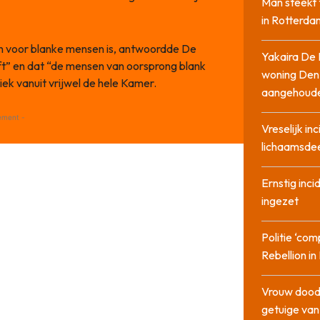
Man steekt 
in Rotterda
n voor blanke mensen is, antwoordde De
Yakaira De 
jft” en dat “de mensen van oorsprong blank
woning Den
iek vanuit vrijwel de hele Kamer.
aangehoud
ement -
Vreselijk in
lichaamsdee
Ernstig inci
ingezet
Politie ‘com
Rebellion i
Vrouw dood
getuige va