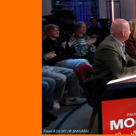
Pauw & De Wit (© BNNVARA)