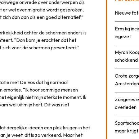
n vanwege onvrede over onderwerpen als
t er wel over migratie wordt gesproken,
Nieuwe fot
 zich dan aan als een goed alternatief.”
Ernstig inci
erkelijkheid achter de schermen anders is
ingezet
nteert. “Dan kom je erachter dat het
t zich voor de schermen presenteert.”
Myron Koops
schokkend 
Grote zorge
tatie met De Vos dat hij normaal
Amsterda
ijn emoties. “Ik hoor sommige mensen
 het eigenlijk niet mijn sterkste moment. Ik
Zangeres e
am wel uit mijn hart. Dit was niet
overleden
Sportschool
at dergelijke ideeën een plek krijgen in het
maar krijgt
an je weet: dit is zo verkeerd. Maar het