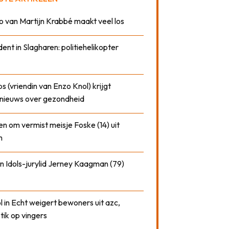
o van Martijn Krabbé maakt veel los
dent in Slagharen: politiehelikopter
 (vriendin van Enzo Knol) krijgt
nieuws over gezondheid
n om vermist meisje Foske (14) uit
m
n Idols-jurylid Jerney Kaagman (79)
 in Echt weigert bewoners uit azc,
 tik op vingers