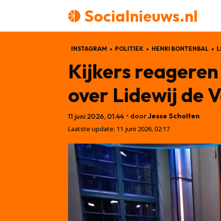
Socialnieuws.nl
INSTAGRAM
POLITIEK
HENRI BONTENBAL
L
Kijkers reageren
over Lidewij de 
• door
Jesse Scholten
11 juni 2026, 01:44
Laatste update:
11 juni 2026, 02:17