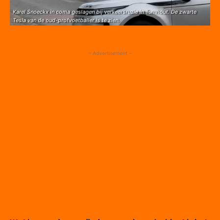
Karel Snoeckx in coma geslagen bij verkeersruzie in Turnhout. De zwarte
Tesla van de oud-profvoetballer is te zien.
- Advertisement -