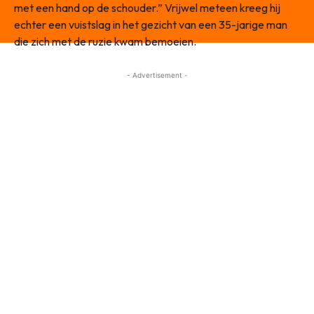
met een hand op de schouder.” Vrijwel meteen kreeg hij
echter een vuistslag in het gezicht van een 35-jarige man
die zich met de ruzie kwam bemoeien.
- Advertisement -