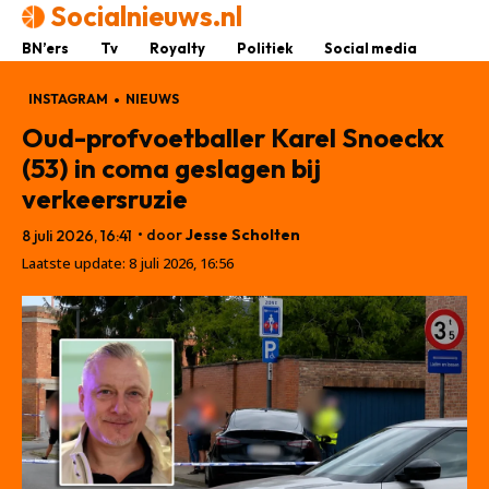
Socialnieuws.nl
BN’ers
Tv
Royalty
Politiek
Social media
INSTAGRAM
NIEUWS
Oud-profvoetballer Karel Snoeckx
(53) in coma geslagen bij
verkeersruzie
• door
Jesse Scholten
8 juli 2026, 16:41
Laatste update:
8 juli 2026, 16:56