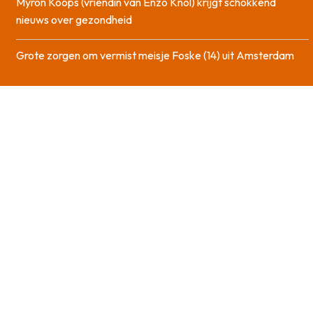
Myron Koops (vriendin van Enzo Knol) krijgt schokkend
nieuws over gezondheid
Grote zorgen om vermist meisje Foske (14) uit Amsterdam