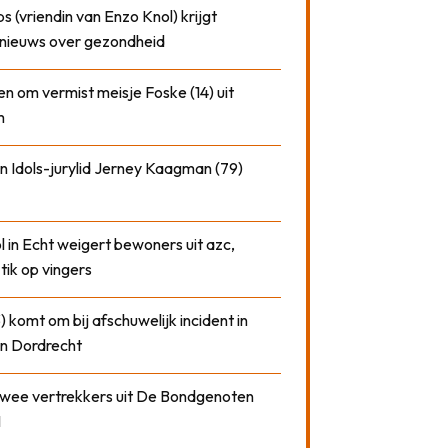
 (vriendin van Enzo Knol) krijgt
nieuws over gezondheid
n om vermist meisje Foske (14) uit
m
n Idols-jurylid Jerney Kaagman (79)
 in Echt weigert bewoners uit azc,
 tik op vingers
) komt om bij afschuwelijk incident in
n Dordrecht
 twee vertrekkers uit De Bondgenoten
1