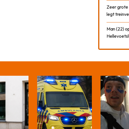
Zeer grote
legt treinve
Man (22) op
Hellevoetsl