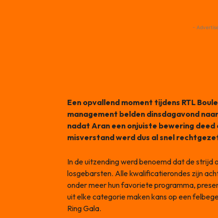
- Advertis
Een opvallend moment tijdens RTL Boulev
management belden dinsdagavond naar A
nadat Aran een onjuiste bewering deed 
misverstand werd dus al snel rechtgezet
In de uitzending werd benoemd dat de strijd o
losgebarsten. Alle kwalificatierondes zijn a
onder meer hun favoriete programma, presen
uit elke categorie maken kans op een felbeg
Ring Gala.