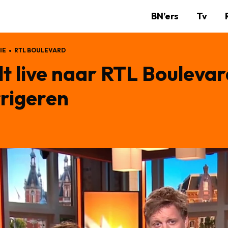
BN’ers
Tv
IE
RTL BOULEVARD
lt live naar RTL Bouleva
rigeren