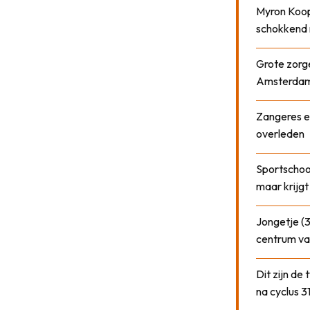
Myron Koops
schokkend 
Grote zorge
Amsterda
Zangeres e
overleden
Sportschool
maar krijgt
Jongetje (3
centrum va
Dit zijn de
na cyclus 3