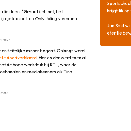
Sportschool
krijgt tik op
atie doen. “Gerard belt net, het
ijn: je kan ook op Only Joling stemmen
Jan Smit wi
etentje bew
ement -
een feitelijke misser begaat. Onlangs werd
hte doodverklaard
. Her en der werd toen al
met de hoge werkdruk bij RTL, waar de
icekanalen en mediakenners als Tina
ement -