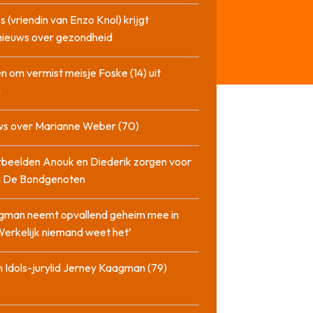
 (vriendin van Enzo Knol) krijgt
nieuws over gezondheid
n om vermist meisje Foske (14) uit
m
ws over Marianne Weber (70)
beelden Anouk en Diederik zorgen voor
in De Bondgenoten
gman neemt opvallend geheim mee in
‘Werkelijk niemand weet het’
 Idols-jurylid Jerney Kaagman (79)