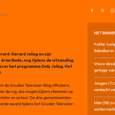
ement -
NET BINNE
Politie ‘com
Rebellion i
ard. Gerard Joling en zijn
ran Bade, nog tijdens de uitzending,
Vrouw dood
over het programma Only Joling. Het
getuige va
.
Jongen (7) 
m de Gouden Televizier-Ring officieel is
verdacht va
chter de rug, dus mogen kijkers stemmen op
tator en acteur. De drie genomineerden
Man (58) ov
eerde award tijdens het Gouden Televizier-
wisten mete