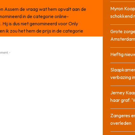
Myron Koops
den Assem de vraag wat hem opvalt aan de
schokkend 
enomineerd in de categorie online-
d. Hij is dus niet genomineerd voor Only
n ik zou het hem de prijs in de categorie
Grote zorge
Amsterda
ement -
Heftig nieu
Slaapkamer
verbazing 
Jerney Kaa
haar graf: 
Zangeres en
overleden