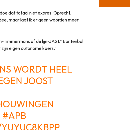
e dat totaal niet expres. Oprecht.
idee, maar laat ik er geen woorden meer
ijn-Timmermans of de lijn-JA21.” Bontenbal
 zijn eigen autonome koers.”
NS WORDT HEEL
EGEN JOOST
HOUWINGEN
5
#APB
M/YUYUC8KBPP