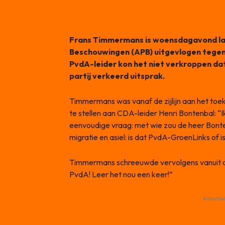
Frans Timmermans is woensdagavond laa
Beschouwingen (APB) uitgevlogen tegen
PvdA-leider kon het niet verkroppen dat
partij verkeerd uitsprak.
Timmermans was vanaf de zijlijn aan het to
te stellen aan CDA-leider Henri Bontenbal: “
eenvoudige vraag: met wie zou de heer Bonte
migratie en asiel: is dat PvdA-GroenLinks of i
Timmermans schreeuwde vervolgens vanuit d
PvdA! Leer het nou een keer!”
- Advertis