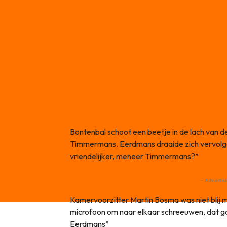
Bontenbal schoot een beetje in de lach van d
Timmermans. Eerdmans draaide zich vervolge
vriendelijker, meneer Timmermans?”
- Advertis
Kamervoorzitter Martin Bosma was niet blij m
microfoon om naar elkaar schreeuwen, dat ga
Eerdmans”