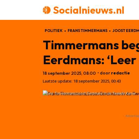
Socialnieuws.nl
POLITIEK
FRANS TIMMERMANS
JOOST EERD
Timmermans begi
Eerdmans: ‘Leer 
• door
redactie
18 september 2025, 08:00
Laatste update:
18 september 2025, 00:43
Frans Timmermans/Joost Eerdmans in de Tweede Kamer
- Advertis