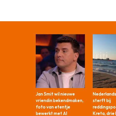
Jan Smit wil nieuwe
Nederlands
vriendin bekendmaken,
sterft bij
foto van etentje
reddingspo
bewerkt met AI
Kreta, drie