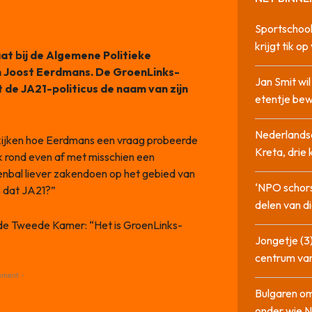
Sportschool
krijgt tik op
t bij de Algemene Politieke
 Joost Eerdmans. De GroenLinks-
Jan Smit wi
 de JA21-politicus de naam van zijn
etentje bew
Nederlandse
ekijken hoe Eerdmans een vraag probeerde
Kreta, drie
Ik rond even af met misschien een
nbal liever zakendoen op het gebied van
‘NPO schor
s dat JA21?”
delen van di
e Tweede Kamer: “Het is GroenLinks-
Jongetje (3)
centrum va
ement -
Bulgaren om
onder wie 