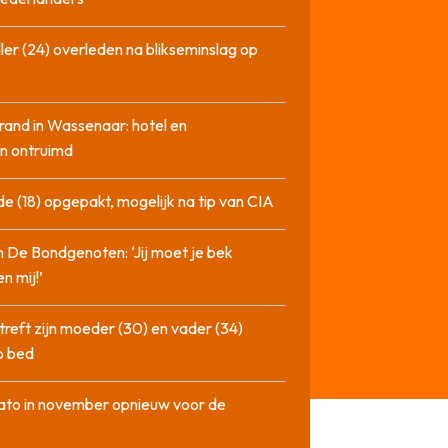
ler (24) overleden na blikseminslag op
rand in Wassenaar: hotel en
n ontruimd
de (18) opgepakt, mogelijk na tip van CIA
n De Bondgenoten: ‘Jij moet je bek
n mij!’
treft zijn moeder (30) en vader (34)
p bed
ato in november opnieuw voor de