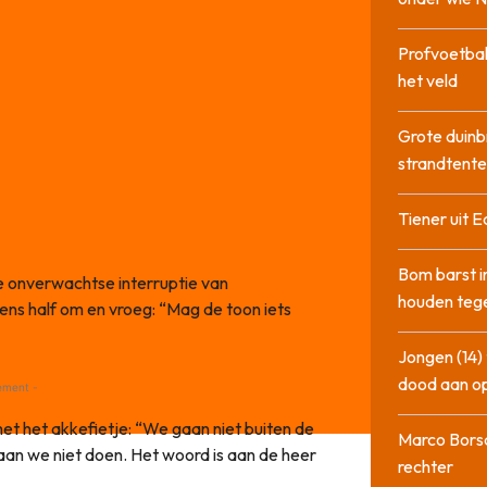
Profvoetbal
het veld
Grote duinb
strandtente
Tiener uit E
Bom barst i
e onverwachtse interruptie van
houden tege
ns half om en vroeg: “Mag de toon iets
Jongen (14) 
dood aan o
ement -
et het akkefietje: “We gaan niet buiten de
Marco Bors
an we niet doen. Het woord is aan de heer
rechter