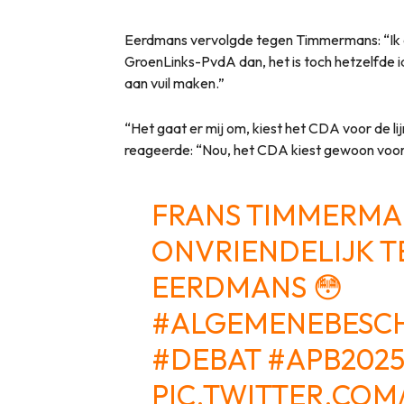
Eerdmans vervolgde tegen Timmermans: “Ik do
GroenLinks-PvdA dan, het is toch hetzelfde 
aan vuil maken.”
“Het gaat er mij om, kiest het CDA voor de l
reageerde: “Nou, het CDA kiest gewoon voor
FRANS TIMMERMA
ONVRIENDELIJK T
EERDMANS 😳
#ALGEMENEBESC
#DEBAT
#APB202
PIC.TWITTER.CO