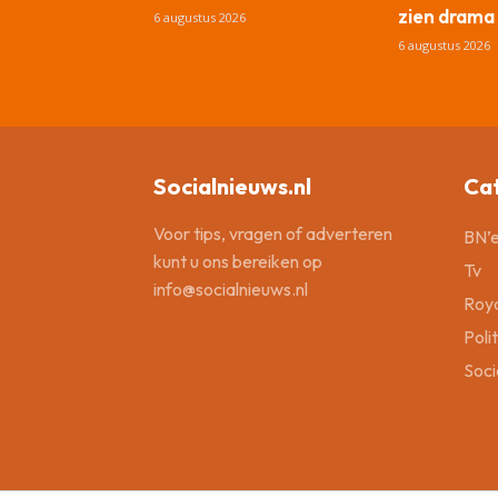
zien drama
6 augustus 2026
6 augustus 2026
Socialnieuws.nl
Ca
Voor tips, vragen of adverteren
BN’e
kunt u ons bereiken op
Tv
info@socialnieuws.nl
Roya
Poli
Soci