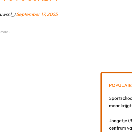
euwsnl_)
September 17, 2025
ement -
POPULAIR
Sportschool
maar krijgt
Jongetje (3
centrum va