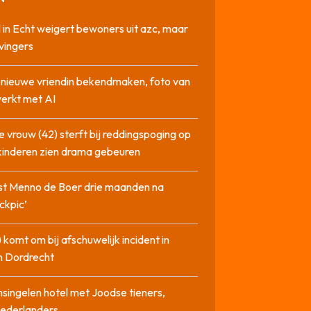
 in Echt weigert bewoners uit azc, maar
 vingers
l nieuwe vriendin bekendmaken, foto van
erkt met AI
 vrouw (42) sterft bij reddingspoging op
 kinderen zien drama gebeuren
st Menno de Boer drie maanden na
ckpic’
 komt om bij afschuwelijk incident in
n Dordrecht
singelen hotel met Joodse tieners,
Nederlanders