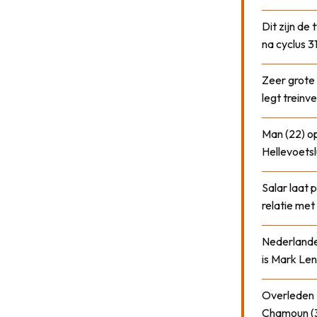
Dit zijn de
na cyclus 3
Zeer grote
legt treinve
Man (22) op
Hellevoetsl
Salar laat 
relatie me
Nederlander
is Mark Len
Overleden N
Chamoun (