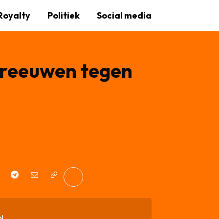
Royalty
Politiek
Social media
hreeuwen tegen
N