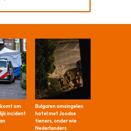
) komt om
Bulgaren omsingelen
ijk incident
hotel met Joodse
van
tieners, onder wie
Nederlanders