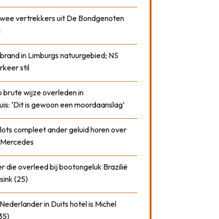
 twee vertrekkers uit De Bondgenoten
1
 brand in Limburgs natuurgebied; NS
rkeer stil
 brute wijze overleden in
uis: ‘Dit is gewoon een moordaanslag’
plots compleet ander geluid horen over
t Mercedes
 die overleed bij bootongeluk Brazilië
sink (25)
ederlander in Duits hotel is Michel
35)