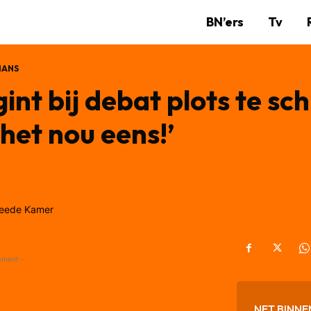
BN’ers
Tv
MANS
nt bij debat plots te sc
het nou eens!’
ement -
NET BINNE