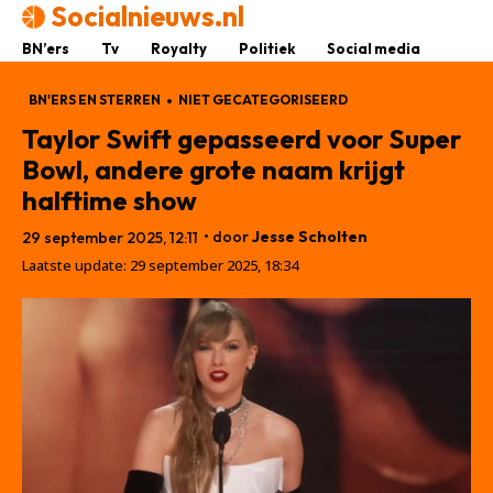
Socialnieuws.nl
BN’ers
Tv
Royalty
Politiek
Social media
BN'ERS EN STERREN
NIET GECATEGORISEERD
Taylor Swift gepasseerd voor Super
Bowl, andere grote naam krijgt
halftime show
• door
Jesse Scholten
29 september 2025, 12:11
Laatste update:
29 september 2025, 18:34