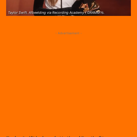
Taylor Swift. Afbeelding via Recording Academy / GRAMMYs.
- Advertisement -