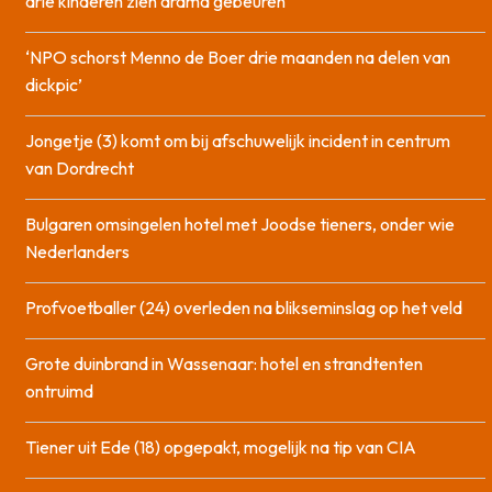
drie kinderen zien drama gebeuren
‘NPO schorst Menno de Boer drie maanden na delen van
dickpic’
Jongetje (3) komt om bij afschuwelijk incident in centrum
van Dordrecht
Bulgaren omsingelen hotel met Joodse tieners, onder wie
Nederlanders
Profvoetballer (24) overleden na blikseminslag op het veld
Grote duinbrand in Wassenaar: hotel en strandtenten
ontruimd
Tiener uit Ede (18) opgepakt, mogelijk na tip van CIA