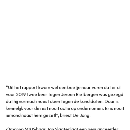
“Uit het rapport kwam wel een beetje naar voren dat er al
voor 2019 twee keer tegen Jeroen Rietbergen was gezegd
dat hij normaal moest doen tegen de kandidaten. Daar is
kennelijk voor de rest nooit actie op ondernomen. Er is nooit
iemand naast hem gezet!”, briest De Jong.
Omroep MAX
-baas Jan Slagter laat een genuanceerder