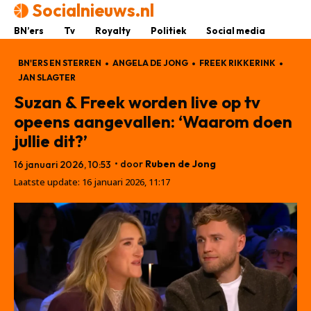
Socialnieuws.nl
BN’ers
Tv
Royalty
Politiek
Social media
BN'ERS EN STERREN
ANGELA DE JONG
FREEK RIKKERINK
JAN SLAGTER
Suzan & Freek worden live op tv
opeens aangevallen: ‘Waarom doen
jullie dit?’
• door
Ruben de Jong
16 januari 2026, 10:53
Laatste update:
16 januari 2026, 11:17