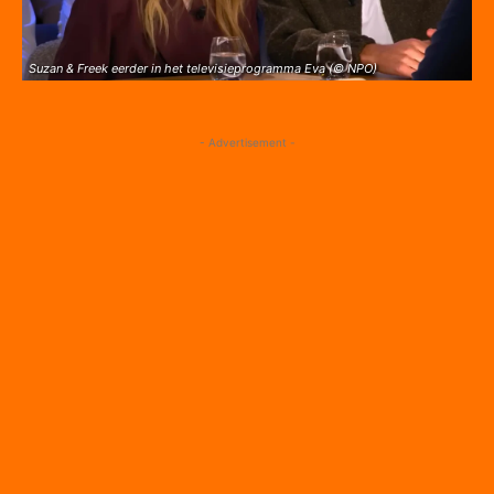
Suzan & Freek eerder in het televisieprogramma Eva (© NPO)
- Advertisement -