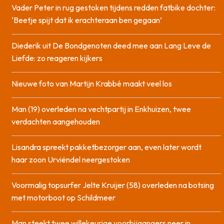
Vader Peter in rug gestoken tijdens redden fatbike dochter:
‘Beetje spijt dat ik erachteraan ben gegaan’
Diederik uit De Bondgenoten deed mee aan Lang Leve de
Liefde: zo reageren kijkers
Nieuwe foto van Martijn Krabbé maakt veel los
Man (19) overleden na vechtpartij in Enkhuizen, twee
verdachten aangehouden
Lisandra spreekt pakketbezorger aan, even later wordt
haar zoon Urviëndel neergestoken
Voormalig topsurfer Jelte Kruijer (58) overleden na botsing
met motorboot op Schildmeer
Man steekt twee willekeurige voorbijgangers neer in