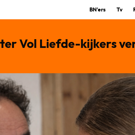
BN’ers
Tv
er Vol Liefde-kijkers ve