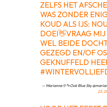
ZELFS HET AFSCHE
WAS ZONDER ENIG
KOUD ALS IJS: NO
DOEI👋VRAAG MIJ 
WEL BEIDE DOCH
GEZEGD EN/OF O
GEKNUFFELD HEEF
#WINTERVOLLIEF
— Marianne🌞🐾Ook Blue Sky @mariann
22, 2