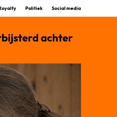
Royalty
Politiek
Social media
rbijsterd achter