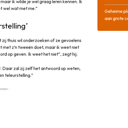
aar ik wilde je wel graag leren kennen. Ik
oet wel wat met me.”
Geheime pla
aan grote 
stelling’
 zij thuis wil onderzoeken of ze gevoelens
dat met z’n tweeën doet, maar ik weet niet
rd op geven. Ik weet het niet”, zegt hij.
. Daar zal zij zelf het antwoord op weten,
n teleurstelling.”
ement -