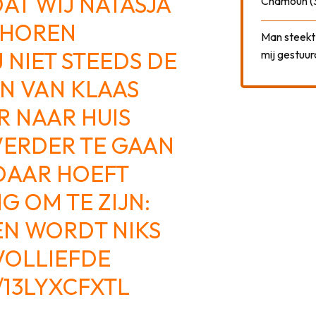
AT WIJ NATASJA
Chamoun (
 HOREN
Man steekt 
J NIET STEEDS DE
mij gestuu
N VAN KLAAS
R NAAR HUIS
VERDER TE GAAN
DAAR HOEFT
G OM TE ZIJN:
 EN WORDT NIKS
VOLLIEFDE
/13LYXCFXTL