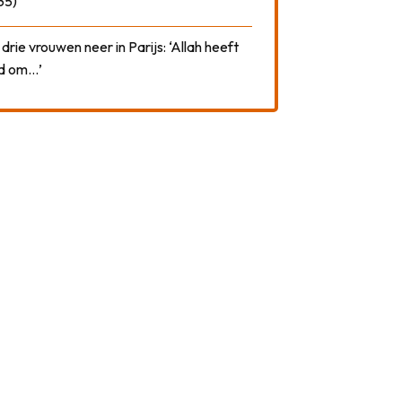
35)
drie vrouwen neer in Parijs: ‘Allah heeft
rd om…’