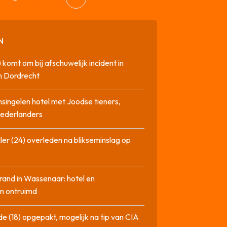
N
 komt om bij afschuwelijk incident in
n Dordrecht
singelen hotel met Joodse tieners,
Nederlanders
ler (24) overleden na blikseminslag op
rand in Wassenaar: hotel en
n ontruimd
de (18) opgepakt, mogelijk na tip van CIA