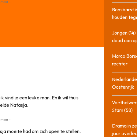
ement -
Bom barst i
houden tege
Jongen (14) 
dood aan o
Marco Bors
rechter
Nederlander
Oostenrijk
 vind je een leuke man. En ik wil thuis
Voetbalwere
melde Natasja.
Stam (58)
ement -
Drama in ze
ja moeite had om zich open te stellen.
jaar overle