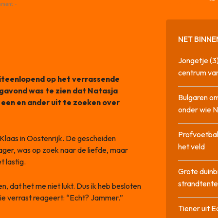
ement -
NET BINNE
Jongetje (3)
centrum va
uiteenlopend op het verrassende
agavond was te zien dat Natasja
Bulgaren om
s een en ander uit te zoeken over
onder wie 
Profvoetbal
 Klaas in Oostenrijk. De gescheiden
het veld
ger, was op zoek naar de liefde, maar
 lastig.
Grote duinb
strandtente
n, dat het me niet lukt. Dus ik heb besloten
die verrast reageert: “Echt? Jammer.”
Tiener uit E