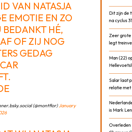
ID VAN NATASJA
Dit zijn de
E EMOTIE EN ZO
na cyclus 3
U BEDANKT HÉ,
Zeer grote
AF OF ZIJ NOG
legt treinve
TERS GEDAG
Man (22) op
SCAR
Hellevoetsl
T.
Salar laat 
DE
relatie me
Nederlander
er.bsky.social (@montflor)
January
is Mark Len
026
Overleden N