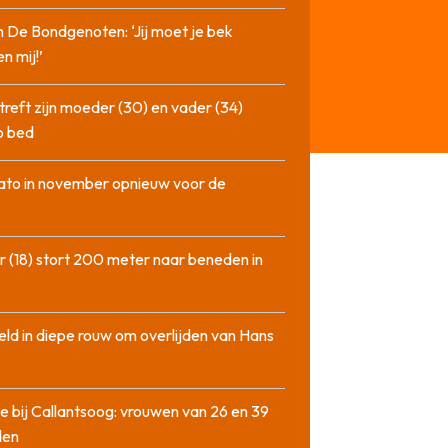
n De Bondgenoten: ‘Jij moet je bek
n mij!’
treft zijn moeder (30) en vader (34)
p bed
ato in november opnieuw voor de
 (18) stort 200 meter naar beneden in
ld in diepe rouw om overlijden van Hans
e bij Callantsoog: vrouwen van 26 en 39
den