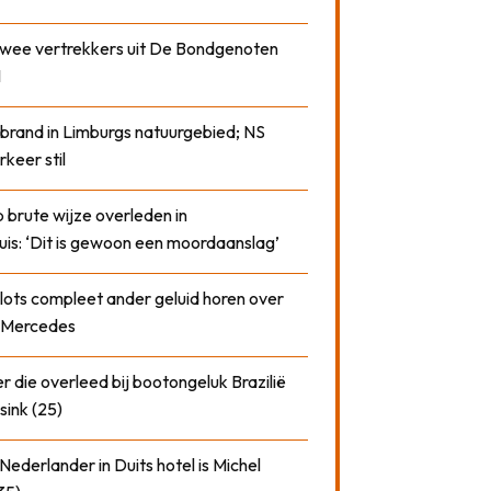
 twee vertrekkers uit De Bondgenoten
1
 brand in Limburgs natuurgebied; NS
rkeer stil
 brute wijze overleden in
uis: ‘Dit is gewoon een moordaanslag’
plots compleet ander geluid horen over
t Mercedes
 die overleed bij bootongeluk Brazilië
sink (25)
ederlander in Duits hotel is Michel