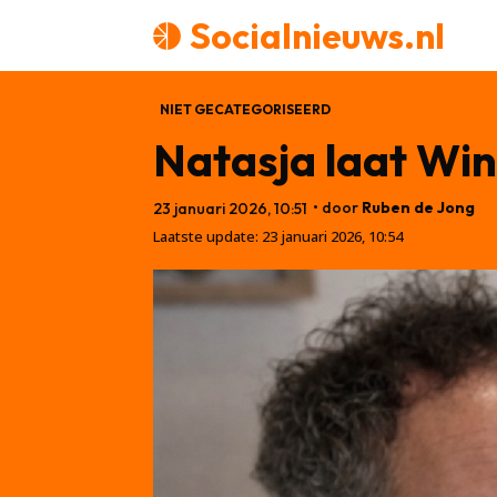
Socialnieuws.nl
NIET GECATEGORISEERD
Natasja laat Wint
• door
Ruben de Jong
23 januari 2026, 10:51
Laatste update:
23 januari 2026, 10:54