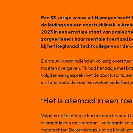
Een 33-jarige vrouw uit Nijmegen heeft
de leiding van een abortuskliniek in Arnh
2023 in een ernstige staat van paniek t
zorgverleners haar mentale toestand be
bij het Regionaal Tuchtcollege voor de 
De vrouw kwam huilend en volledig overstuur
moeten overgeven. “Ik had het zakje met bra
volgden een gesprek met de abortusarts, een
uur later werd de veertien weken oude foetus
‘Het is allemaal in een ro
Volgens de Nijmeegse had de abortus nooit o
allemaal in een roes gegaan”, verklaarde ze 
tuchtrechter. De kernvraag is of de kliniek 