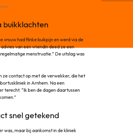
ement -
 buikklachten
De vrouw had flinke buikpijn en werd via de
 advies van een vriendin deed ze een
regelmatige menstruatie.” De uitslag was
am ze contact op met de verwekker, die het
 abortuskliniek in Arnhem. Na een
ter terecht. “Ik ben de dagen daartussen
ekomen.”
act snel getekend
 was, maar bij aankomst in de kliniek