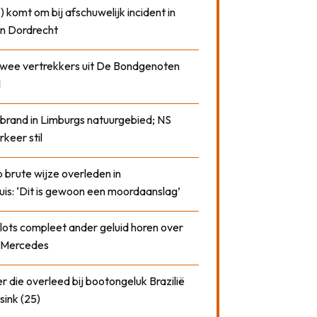
) komt om bij afschuwelijk incident in
n Dordrecht
 twee vertrekkers uit De Bondgenoten
1
 brand in Limburgs natuurgebied; NS
rkeer stil
 brute wijze overleden in
uis: ‘Dit is gewoon een moordaanslag’
plots compleet ander geluid horen over
t Mercedes
 die overleed bij bootongeluk Brazilië
sink (25)