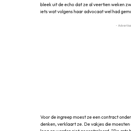
bleek uit de echo dat ze al veertien weken z
iets wat volgens haar advocaat wel had gem
- Advertis
Voor de ingreep moest ze een contract onde
denken, verklaart ze. De vakjes die moesten 
leeg en werden niet gecontroleerd. “De arts 