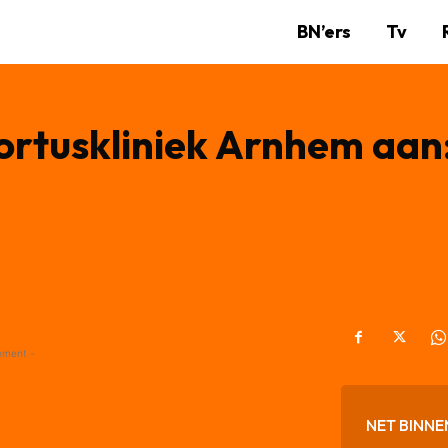
BN’ers
Tv
ortuskliniek Arnhem aan
ement -
NET BINNE