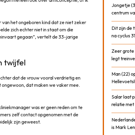
Jongetje (3
centrum va
 van het ongeboren kind dat ze niet zeker
Dit zijn de
elde zich echter niet in staat om die
na cyclus 3
treinvaart gegaan”, vertelt de 33-jarige
Zeer grote
legt treinve
twijfel
Man (22) op
chter dat de vrouw vooral verdrietig en
Hellevoetsl
iet ongewoon, dat maken we vaker mee.
Salar laat 
relatie me
 kliniekmanager was er geen reden om te
immers zelf contact opgenomen met de
Nederlander
idelijk zijn geweest.
is Mark Len