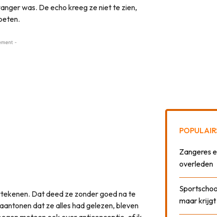
wanger was. De echo kreeg ze niet te zien,
oeten.
ement -
POPULAIR
Zangeres e
overleden
Sportschool
rtekenen. Dat deed ze zonder goed na te
maar krijgt
aantonen dat ze alles had gelezen, bleven
begon meteen ook over anticonceptie, of ik