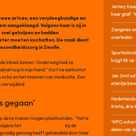
Jerney Kaa
haar graf: 
 twee artsen, een verpleegkundige en
em aangeklaagd. Volgens haar is zij in
Zangeres en
e snel geholpen en hadden
overleden
ter moeten inschatten. De zaak dient
Gezondheidszorg in Zwolle.
Sportschool
krijgt tik op
 de kliniek binnen. Onderweg had ze
aksel nog in mijn hand.” Kort na aankomst
Jan Smit wi
 echo en het innemen van medicatie. Een
etentje bew
 verwijderd.
Nederlandse
es gegaan’
Kreta, drie
p deze manier mogen plaatsvinden. “Het is
‘NPO schor
volgens het
Algemeen Dagblad
bij de
delen van di
zorgvuldig genoeg heeft gehandeld door haar