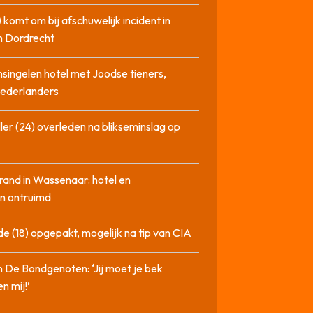
 komt om bij afschuwelijk incident in
n Dordrecht
singelen hotel met Joodse tieners,
Nederlanders
ler (24) overleden na blikseminslag op
rand in Wassenaar: hotel en
n ontruimd
de (18) opgepakt, mogelijk na tip van CIA
n De Bondgenoten: ‘Jij moet je bek
n mij!’