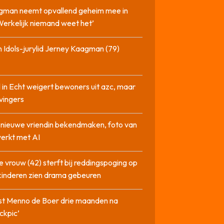
gman neemt opvallend geheim mee in
‘Werkelijk niemand weet het’
 Idols-jurylid Jerney Kaagman (79)
 in Echt weigert bewoners uit azc, maar
 vingers
l nieuwe vriendin bekendmaken, foto van
erkt met AI
 vrouw (42) sterft bij reddingspoging op
 kinderen zien drama gebeuren
st Menno de Boer drie maanden na
ckpic’