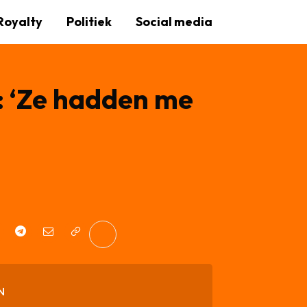
Royalty
Politiek
Social media
: ‘Ze hadden me
N