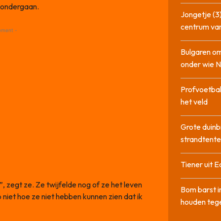
n ondergaan.
Jongetje (3)
centrum va
ement -
Bulgaren om
onder wie 
Profvoetbal
het veld
Grote duinb
strandtente
Tiener uit E
”, zegt ze. Ze twijfelde nog of ze het leven
Bom barst i
p niet hoe ze niet hebben kunnen zien dat ik
houden tege