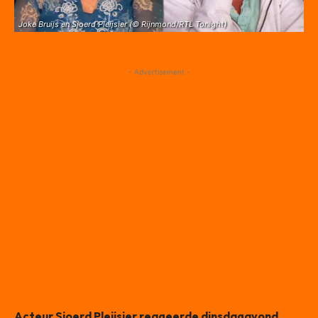
Joke Bruijs en Sjoerd Pleijsier (© Rijnmond/RTL Tonight)
- Advertisement -
Acteur Sjoerd Pleijsier reageerde dinsdagavond