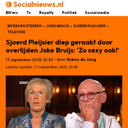
Socialnieuws.nl
BN’ers
Tv
Royalty
Politiek
Social media
BN'ERS EN STERREN
JOKE BRUIJS
SJOERD PLEIJSIER
TELEVISIE
Sjoerd Pleijsier diep geraakt door
overlijden Joke Bruijs: ‘Zo sexy ook!’
• door
Ruben de Jong
17 september 2025, 10:34
Laatste update:
17 september 2025, 16:40