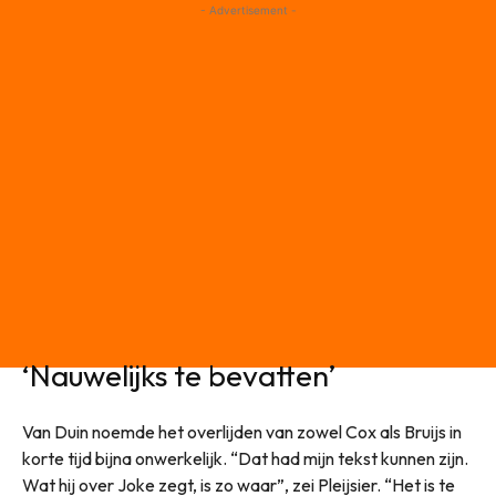
- Advertisement -
‘Nauwelijks te bevatten’
Van Duin noemde het overlijden van zowel Cox als Bruijs in
korte tijd bijna onwerkelijk. “Dat had mijn tekst kunnen zijn.
Wat hij over Joke zegt, is zo waar”, zei Pleijsier. “Het is te