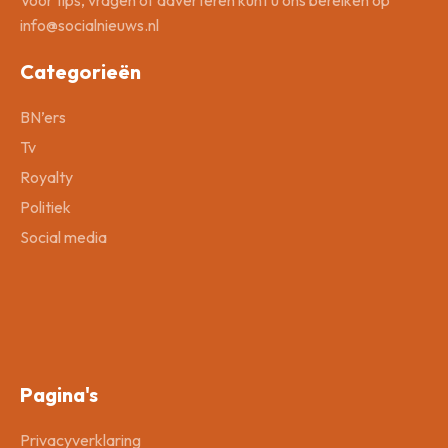
Voor tips, vragen of adverteren kunt u ons bereiken op
info@socialnieuws.nl
Categorieën
BN’ers
Tv
Royalty
Politiek
Social media
Pagina's
Privacyverklaring