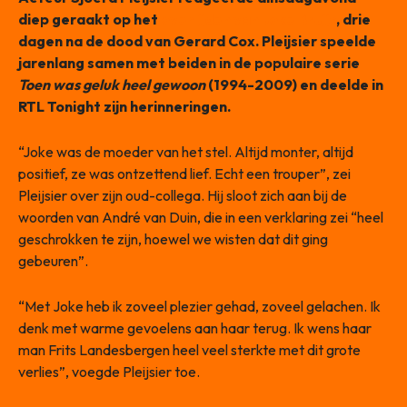
diep geraakt op het
overlijden van Joke Bruijs
, drie
dagen na de dood van Gerard Cox. Pleijsier speelde
jarenlang samen met beiden in de populaire serie
Toen was geluk heel gewoon
(1994-2009) en deelde in
RTL Tonight zijn herinneringen.
“Joke was de moeder van het stel. Altijd monter, altijd
positief, ze was ontzettend lief. Echt een trouper”, zei
Pleijsier over zijn oud-collega. Hij sloot zich aan bij de
woorden van André van Duin, die in een verklaring zei “heel
geschrokken te zijn, hoewel we wisten dat dit ging
gebeuren”.
“Met Joke heb ik zoveel plezier gehad, zoveel gelachen. Ik
denk met warme gevoelens aan haar terug. Ik wens haar
man Frits Landesbergen heel veel sterkte met dit grote
verlies”, voegde Pleijsier toe.