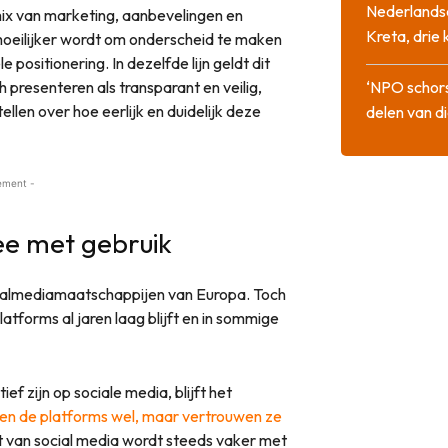
Nederlandse
 mix van marketing, aanbevelingen en
Kreta, drie
oeilijker wordt om onderscheid te maken
ositionering. In dezelfde lijn geldt dit
 presenteren als transparant en veilig,
‘NPO schor
len over hoe eerlijk en duidelijk deze
delen van di
ement -
ee met gebruik
ialmediamaatschappijen van Europa. Toch
atforms al jaren laag blijft en in sommige
f zijn op sociale media, blijft het
en de platforms wel, maar vertrouwen ze
t van social media wordt steeds vaker met