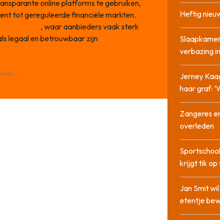
nsparante online platforms te gebruiken,
Heftig nieu
ent tot gereguleerde financiële markten.
no Nederland
, waar aanbieders vaak sterk
ls legaal en betrouwbaar zijn
Slaapkamer
verbazing 
ement -
Jerney Kaa
haar graf: 
Zangeres en
overleden
Sportschool
krijgt tik op
Jan Smit wi
etentje bew