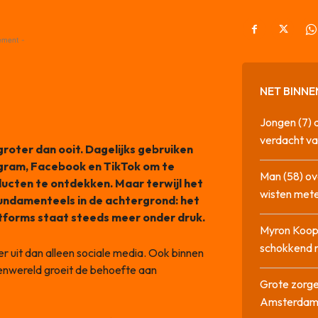
ement -
NET BINNE
Jongen (7) 
verdacht va
groter dan ooit. Dagelijks gebruiken
agram, Facebook en TikTok om te
Man (58) ov
ucten te ontdekken. Maar terwijl het
wisten mete
s fundamenteels in de achtergrond: het
tforms staat steeds meer onder druk.
Myron Koops
schokkend 
er uit dan alleen sociale media. Ook binnen
tenwereld groeit de behoefte aan
Grote zorge
Amsterda