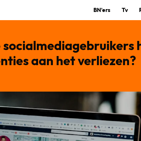
BN’ers
Tv
 socialmediagebruikers 
ties aan het verliezen?