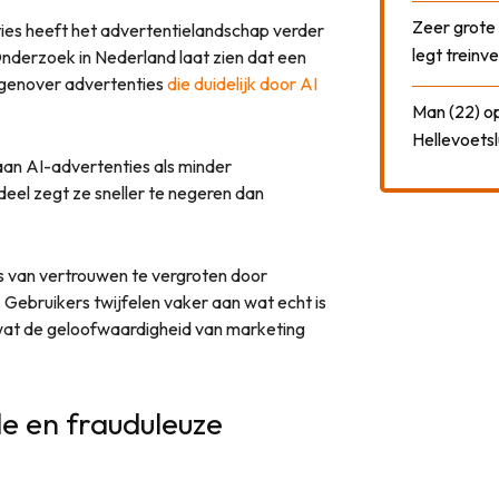
Zeer grote
es heeft het advertentielandschap verder
legt treinve
 Onderzoek in Nederland laat zien dat een
tegenover advertenties
die duidelijk door AI
Man (22) op
Hellevoetsl
an AI-advertenties als minder
deel zegt ze sneller te negeren dan
ts van vertrouwen te vergroten door
. Gebruikers twijfelen vaker aan wat echt is
wat de geloofwaardigheid van marketing
de en frauduleuze