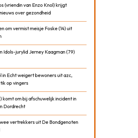
 (vriendin van Enzo Knol) krijgt
nieuws over gezondheid
n om vermist meisje Foske (14) uit
m
n Idols-jurylid Jerney Kaagman (79)
 in Echt weigert bewoners uit azc,
 tik op vingers
) komt om bij afschuwelijk incident in
n Dordrecht
 twee vertrekkers uit De Bondgenoten
1