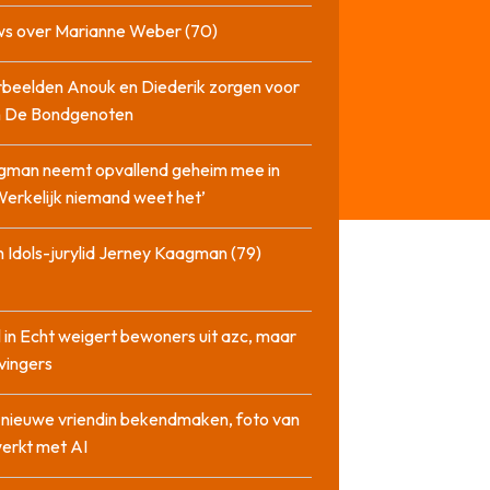
ws over Marianne Weber (70)
beelden Anouk en Diederik zorgen voor
in De Bondgenoten
gman neemt opvallend geheim mee in
‘Werkelijk niemand weet het’
 Idols-jurylid Jerney Kaagman (79)
 in Echt weigert bewoners uit azc, maar
 vingers
l nieuwe vriendin bekendmaken, foto van
erkt met AI