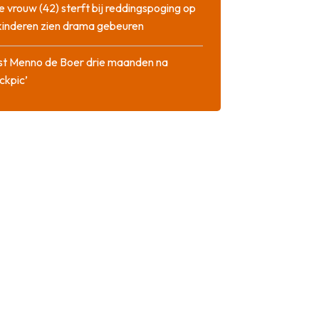
 vrouw (42) sterft bij reddingspoging op
 kinderen zien drama gebeuren
st Menno de Boer drie maanden na
ckpic’