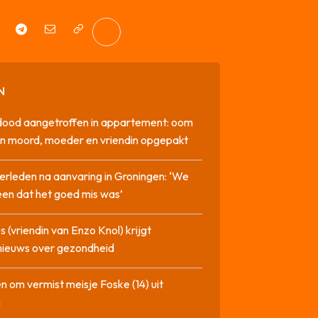
N
dood aangetroffen in appartement: oom
n moord, moeder en vriendin opgepakt
erleden na aanvaring in Groningen: ‘We
en dat het goed mis was’
 (vriendin van Enzo Knol) krijgt
nieuws over gezondheid
n om vermist meisje Foske (14) uit
m