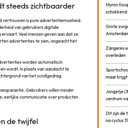
t steeds zichtbaarder
Myron Koops
schokkend 
d vertrouwen is pure advertentiemoeheid.
Grote zorge
erheid van gebruikers digitale
Amsterda
ig ervaart. Veel mensen geven aan dat ze
ten advertenties te zien, ongeacht het
Zangeres e
overleden
 advertenties worden automatisch
n wordt. In plaats van aandacht te
Sportschool
chtergrond van het scrollgedrag.
maar krijgt
ansparantie. Gebruikers willen minder
Jongetje (3
e, eerlijke communicatie over producten
centrum va
Dit zijn de
n de twijfel
na cyclus 3