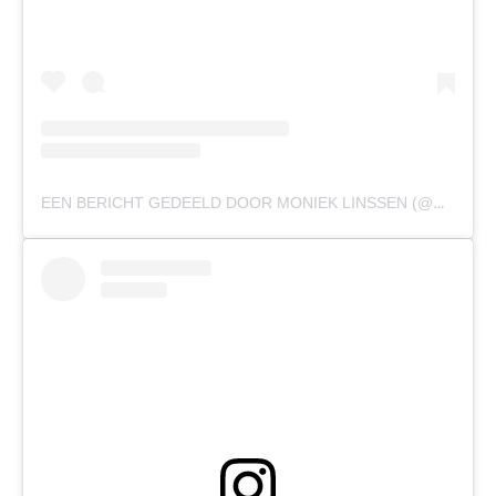
EEN BERICHT GEDEELD DOOR MONIEK LINSSEN (@MONIEKLINSSEN)