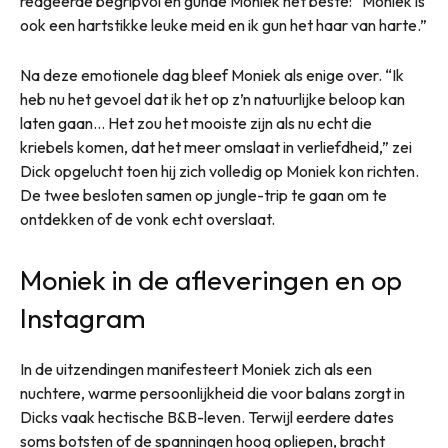
reageerde begripvol en gunde Moniek het beste: “Moniek is
ook een hartstikke leuke meid en ik gun het haar van harte.”
Na deze emotionele dag bleef Moniek als enige over. “Ik
heb nu het gevoel dat ik het op z’n natuurlijke beloop kan
laten gaan… Het zou het mooiste zijn als nu echt die
kriebels komen, dat het meer omslaat in verliefdheid,” zei
Dick opgelucht toen hij zich volledig op Moniek kon richten.
De twee besloten samen op jungle-trip te gaan om te
ontdekken of de vonk echt overslaat.
Moniek in de afleveringen en op
Instagram
In de uitzendingen manifesteert Moniek zich als een
nuchtere, warme persoonlijkheid die voor balans zorgt in
Dicks vaak hectische B&B-leven. Terwijl eerdere dates
soms botsten of de spanningen hoog opliepen, bracht