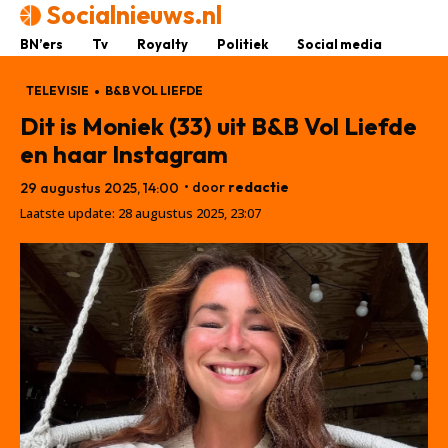
Socialnieuws.nl
BN’ers
Tv
Royalty
Politiek
Social media
TELEVISIE
B&B VOL LIEFDE
Dit is Moniek (33) uit B&B Vol Liefde
en haar Instagram
• door
redactie
29 augustus 2025, 14:00
Laatste update:
28 augustus 2025, 23:07