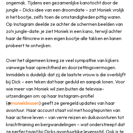
ongemak. Tijdens een gezamenlijke kanotocht door de
jungle – Dicks idee van een droomdate – zat Moniek vrolijk
in het bootje, zelfs toen de omstandigheden pittig waren.
Op Instagram deelde ze achter de schermen beelden van
zo’n jungle-date: je ziet Moniek in een kano, terwijl achter
haar de filmcrew in een eigen bootje alle takken en lianen
probeert te ontwijken.
Over het algemeen kreeg ze veel sympathie van kijkers
vanwege haar oprechtheid en doorzettingsvermogen.
Inmiddels is duidelijk dat zij de laatste vrouw is die overblijft
bij Dick – een teken dat haar geduld en aanpak lonen. Voor
wie meer van Moniek wil zien buiten de televisie-
uitzendingen om: op haar Instagram-profiel
(@
monieklinssen
) geeft ze geregeld updates van haar
avontuur. Haar account staat vol met hoogtepunten van
haar actieve leven – van verre reizen en duikavonturen tot
krachttraining en bergwandelingen – wat onderstreept dat
ze perfect past bij Dicks avontuurlijke levensstijl. Ook is te