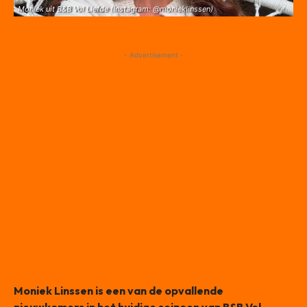
Moniek uit B&B Vol Liefde (Instagram: @monieklinssen)
- Advertisement -
Moniek Linssen is een van de opvallende