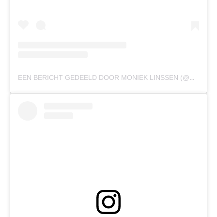
EEN BERICHT GEDEELD DOOR MONIEK LINSSEN (@MONIEKLINSSEN)