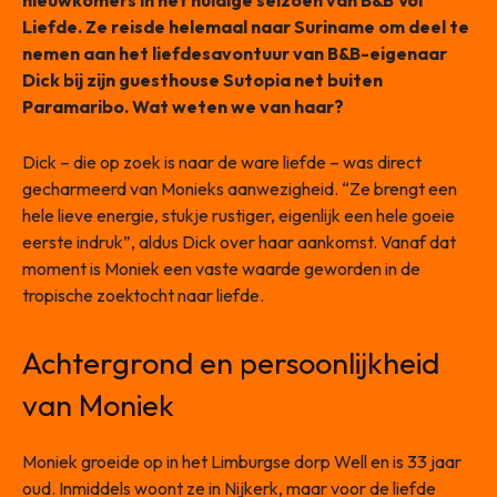
nieuwkomers in het huidige seizoen van B&B Vol
Liefde. Ze reisde helemaal naar Suriname om deel te
nemen aan het liefdesavontuur van B&B-eigenaar
Dick bij zijn guesthouse Sutopia net buiten
Paramaribo. Wat weten we van haar?
Dick – die op zoek is naar de ware liefde – was direct
gecharmeerd van Monieks aanwezigheid. “Ze brengt een
hele lieve energie, stukje rustiger, eigenlijk een hele goeie
eerste indruk”, aldus Dick over haar aankomst. Vanaf dat
moment is Moniek een vaste waarde geworden in de
tropische zoektocht naar liefde.
Achtergrond en persoonlijkheid
van Moniek
Moniek groeide op in het Limburgse dorp Well en is 33 jaar
oud. Inmiddels woont ze in Nijkerk, maar voor de liefde