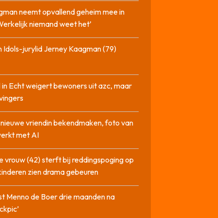
gman neemt opvallend geheim mee in
‘Werkelijk niemand weet het’
 Idols-jurylid Jerney Kaagman (79)
 in Echt weigert bewoners uit azc, maar
 vingers
l nieuwe vriendin bekendmaken, foto van
erkt met AI
 vrouw (42) sterft bij reddingspoging op
 kinderen zien drama gebeuren
st Menno de Boer drie maanden na
ckpic’