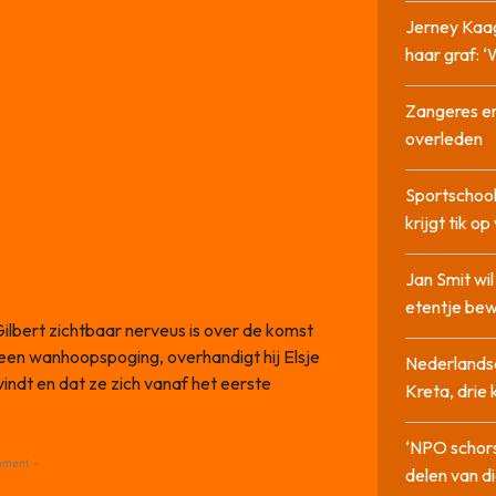
Jerney Kaa
haar graf: 
Zangeres en
overleden
Sportschool
krijgt tik op
Jan Smit wi
etentje bew
Gilbert zichtbaar nerveus is over de komst
 een wanhoopspoging, overhandigt hij Elsje
Nederlandse
 vindt en dat ze zich vanaf het eerste
Kreta, drie
‘NPO schor
ement -
delen van di