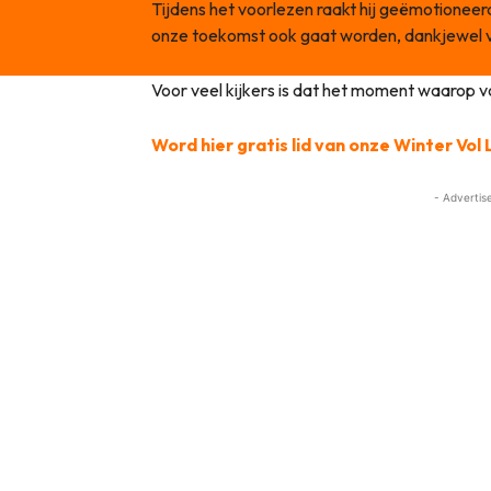
Tijdens het voorlezen raakt hij geëmotioneerd.
onze toekomst ook gaat worden, dankjewel v
Voor veel kijkers is dat het moment waarop 
Word hier gratis lid van onze Winter Vo
- Advertis