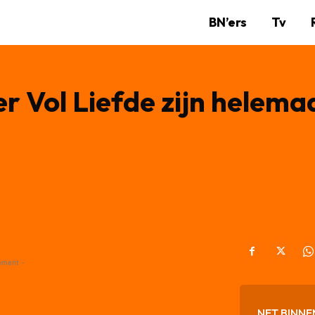
BN’ers
Tv
er Vol Liefde zijn helema
ement -
NET BINNE