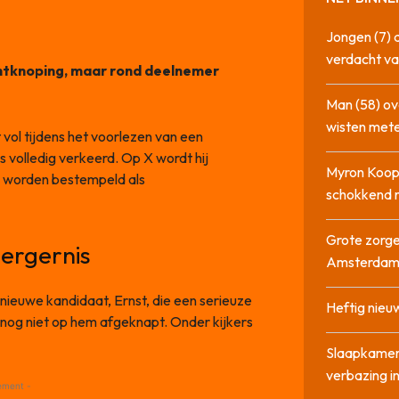
Jongen (7) 
verdacht va
ontknoping, maar rond deelnemer
Man (58) ov
wisten mete
 vol tijdens het voorlezen van een
ers volledig verkeerd. Op X wordt hij
Myron Koops
en worden bestempeld als
schokkend 
Grote zorge
 ergernis
Amsterda
 nieuwe kandidaat, Ernst, die een serieuze
Heftig nieu
je nog niet op hem afgeknapt. Onder kijkers
Slaapkamer
verbazing 
ement -