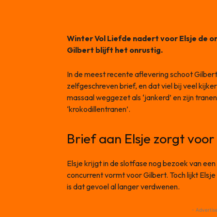
Winter Vol Liefde nadert voor Elsje de 
Gilbert blijft het onrustig.
In de meest recente aflevering schoot Gilbert
zelfgeschreven brief, en dat viel bij veel kijk
massaal weggezet als ‘jankerd’ en zijn tran
‘krokodillentranen’.
Brief aan Elsje zorgt voor
Elsje krijgt in de slotfase nog bezoek van een
concurrent vormt voor Gilbert. Toch lijkt Els
is dat gevoel al langer verdwenen.
- Advertis