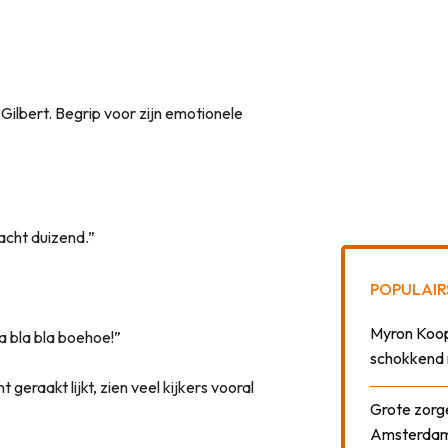
Gilbert. Begrip voor zijn emotionele
acht duizend.”
POPULAIR
Myron Koops
a bla bla boehoe!”
schokkend 
t geraakt lijkt, zien veel kijkers vooral
Grote zorge
Amsterda