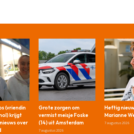
s (vriendin
Grote zorgen om
Heftig nieu
ol) krijgt
vermist meisje Foske
Marianne We
nieuws over
(14) uit Amsterdam
7 augustus 2026
d
7 augustus 2026