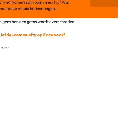
 Met tranen in zijn ogen leest hij: “Wat
oor deze mooie herinneringen.”
volgens hen een grens wordt overschreden.
l Liefde-community op Facebook!
ement -