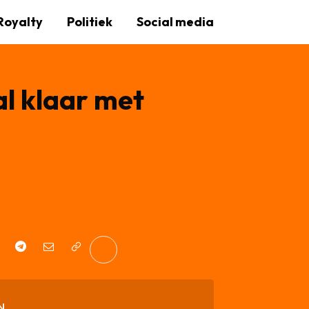
Royalty
Politiek
Social media
al klaar met
N