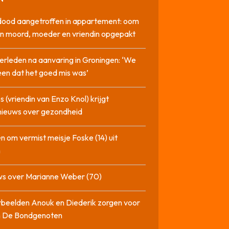
dood aangetroffen in appartement: oom
n moord, moeder en vriendin opgepakt
erleden na aanvaring in Groningen: ‘We
en dat het goed mis was’
 (vriendin van Enzo Knol) krijgt
nieuws over gezondheid
n om vermist meisje Foske (14) uit
m
ws over Marianne Weber (70)
beelden Anouk en Diederik zorgen voor
in De Bondgenoten