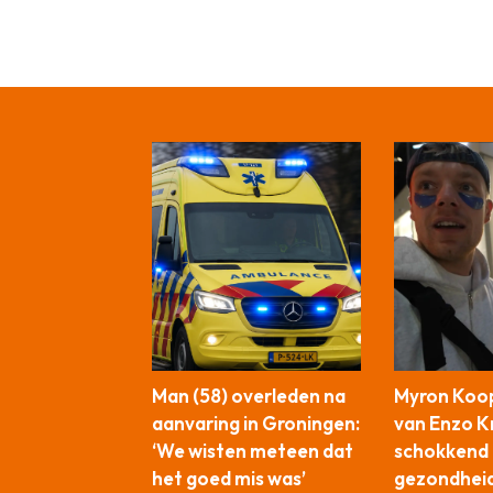
Man (58) overleden na
Myron Koop
aanvaring in Groningen:
van Enzo Kn
‘We wisten meteen dat
schokkend 
het goed mis was’
gezondhei