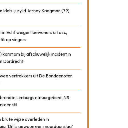
n Idols-jurylid Jerney Kaagman (79)
 in Echt weigert bewoners uit azc,
 tik op vingers
) komt om bij afschuwelijk incident in
n Dordrecht
 twee vertrekkers uit De Bondgenoten
1
 brand in Limburgs natuurgebied; NS
rkeer stil
 brute wijze overleden in
uis: ‘Dit is gewoon een moordaanslag’