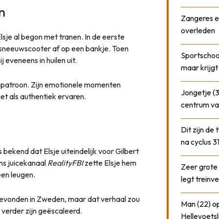
n
Zangeres e
overleden
Elsje al begon met tranen. In de eerste
en sneeuwscooter af op een bankje. Toen
Sportschool
 eveneens in huilen uit.
maar krijgt
dat patroon. Zijn emotionele momenten
Jongetje (3
et als authentiek ervaren.
centrum va
Dit zijn de
na cyclus 3
bekend dat Elsje uiteindelijk voor Gilbert
ens juicekanaal
RealityFBI
zette Elsje hem
Zeer grote
een leugen.
legt treinve
 gevonden in Zweden, maar dat verhaal zou
Man (22) op
e verder zijn geëscaleerd.
Hellevoetsl